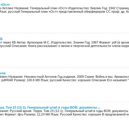
 «Ост»
-Хетлинг Название: Генеральный план «Ост» Издательство: Берлин Год: 1942 Страниц: 8
Язык: русский Генеральный план «Ост» представленный оберфюрером СС проф. др. Ко
КБ
т через КБ Автор: Арлазоров М.С. Издательство: Знание Год: 1987 Формат: pdf (в архи
русский Описание: Книга рассказывает о жизни и творческой деятельности члена-корр
нов
ович Название: Неизвестный Антонов Год издания: 2009 Серия: Война и мы. Авиаконст
 pdf/RAR Размер: 100.6 Мб Язык: русский Качество: хорошее Описание Его называют "
ра. Том 23 (12-1). Генеральный штаб в годы ВОВ: документы ...
вание: Русский архив. Терра. Том 23 (12-1). Генеральный штаб в годы ВОВ: документы 
нет Формат: djvu Размер: 12,24 Мб Язык: Русский Качество: хорошее В предлагаемой кни