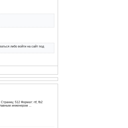
аться либо войти на сайт под
траниц: 512 Формат: rtf, fb2
лавным инженером ...