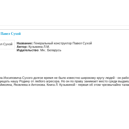
 Павел Сухой
Название:
Генеральный конструктор Павел Сухой
Автор:
Кузьмина Л.М.
Издательство
: Мн.: Беларусь
ла Иосиповича Сухого долгое время не было известно широкому кругу людей - он раб
ищать нашу Родину от любого агресора. Но он по праву занимает место среди выдаю
икояна, Яковлева и Антонова. Книга Л. Кузьминой - первая об этом чрезвычайно тал