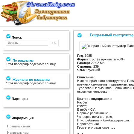
Генеральный конструктор
Поиск
Год
: 1985
Формат:
pdf (в архиве rar+5%)
По разделам
Размер:
22,02 Мб
Этот параграф содержит ссылку.
Страниц:
239
Язык:
русский
Описание:
Журналы по разделам
Имя генерального конструктора Пав
Этот параграф содержит ссылку.
военных самолетов, призванных защ
Туполева и Ильюшина, Лавочкина и М
скромном человеке.
Партнеры
Краткое содержание:
Разбег;
Взлет;
В небе - СУ;
Первые реактивные ...;
Четверть века в строю;
Информация
И истребитель и бомбардировщик;
Перехватчики;
Правила сайта
Геометрия замыслов ... .
Написать нам