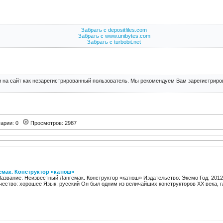
Забрать с depositfiles.com
Забрать с www.unibytes.com
Забрать с turbobit.net
 на сайт как незарегистрированный пользователь. Мы рекомендуем Вам зарегистриров
арии: 0
Просмотров: 2987
емак. Конструктор «катюш»
Название: Неизвестный Лангемак. Конструктор «катюш» Издательство: Эксмо Год: 2012 С
чество: хорошее Язык: русский Он был одним из величайших конструкторов XX века, г