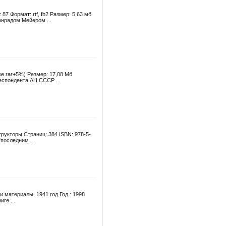
7 Формат: rtf, fb2 Размер: 5,63 мб
нрадом Мейером ...
ве rar+5%) Размер: 17,08 Мб
еспондента АН СССР ...
рукторы Страниц: 384 ISBN: 978-5-
последним ...
и материалы, 1941 год Год : 1998
ге ...