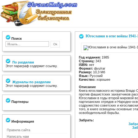
Югославия в огне войны 1941-
Поиск
Год издания:
1985
Страниц:
343
По разделам
ISBN:
нет
Этот параграф содержит ссылку.
Формат:
djvu/rar
Размер:
10,3 Мб
Язык:
Русский
Качество:
хорошее
Журналы по разделам
Этот параграф содержит ссылку.
Описание
Книга югославского историка Владо 
против фашистских захватчиков расс
Югославии в годы второй мировой 
Партнеры
партизанских отрядов и Народно-ос
содружество советских и югославски
того, в книге освещены основные э
освободительной борьбы.
Забрать:
Информация
Забра
Заб
Правила сайта
Написать нам