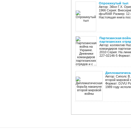
Опрокинутый тыл
Автор: Эйхе Г.Х. Ори
1966 Серия: Внесерий
djvu/RAR Размер: 12
Настоящая книга пос
Партизанская войн
партизанских отрядо
Автор: коллектив На
командиров партизан
2010 Серия: На лини
227-02146-5 Формат: 
Дипломатическ
Автор: Сиполс В
второй мировой в
Формат: DJVU Ра
1989 году исполн