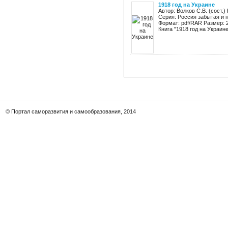
1918 год на Украине
Автор: Волков С.В. (сост.)
Серия: Россия забытая и н
Формат: pdf/RAR Размер: 
Книга "1918 год на Украине"
© Портал саморазвития и самообразования, 2014