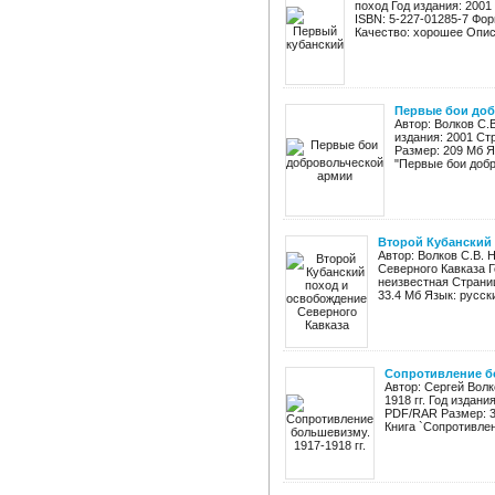
поход Год издания: 2001
ISBN: 5-227-01285-7 Фор
Качество: хорошее Описа
Первые бои доб
Автор: Волков С.
издания: 2001 Ст
Размер: 209 Мб Я
"Первые бои добр
Второй Кубанский
Автор: Волков С.В. 
Северного Кавказа Г
неизвестная Страниц
33.4 Мб Язык: русск
Сопротивление бо
Автор: Сергей Вол
1918 гг. Год издани
PDF/RAR Размер: 3
Книга `Сопротивле