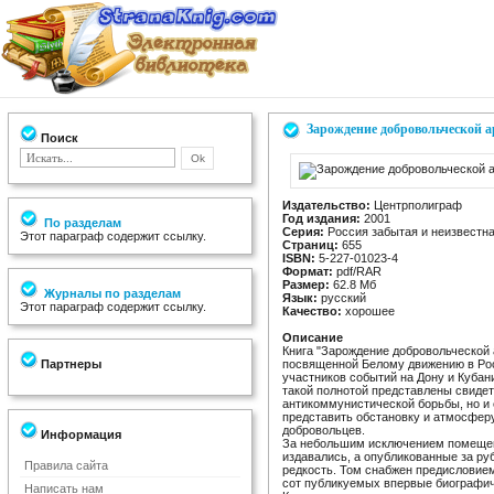
Зарождение добровольческой 
Поиск
Издательство:
Центрполиграф
Год издания:
2001
По разделам
Серия:
Россия забытая и неизвестн
Этот параграф содержит ссылку.
Страниц:
655
ISBN:
5-227-01023-4
Формат:
pdf/RAR
Размер:
62.8 Мб
Журналы по разделам
Язык:
русский
Этот параграф содержит ссылку.
Качество:
хорошее
Описание
Книга "Зарождение добровольческой 
Партнеры
посвященной Белому движению в Рос
участников событий на Дону и Кубани 
такой полнотой представлены свидет
антикоммунистической борьбы, но и
представить обстановку и атмосферу
добровольцев.
Информация
За небольшим исключением помещен
издавались, а опубликованные за р
Правила сайта
редкость. Том снабжен предислови
сот публикуемых впервые биографиче
Написать нам