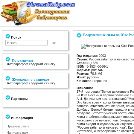
Вооруженные силы на Юге Ро
Поиск
Год издания:
2003
Серия:
Россия забытая и неизвестн
По разделам
Страниц:
680
Этот параграф содержит ссылку.
ISBN:
5-9524-0666-1
Формат:
pdf/RAR
Размер:
70.6 Мб
Язык:
русский
Журналы по разделам
Качество:
хорошее
Этот параграф содержит ссылку.
Описание
17-й том серии "Белое движение в 
на Юге России в первой половине 191
Партнеры
А.И. Деникиным так называемой "Мос
Это было время, когда белые завер
Кавказа, очистили от них Крым, нач
Донбасс. Весной белые перешли в на
создалась стратегическая обстанов
Книга снабжена обширными и вперв
Информация
несколько сот неизвестных биографи
Книга входит в издаваемую издател
Правила сайта
"Россия забытая и неизвестная". Как
читателей, интересующихся отечеств
Написать нам