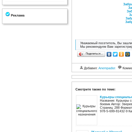
Забра
За
Заб
З
Реклама
Заб
Заб
Уважаемый посетитель, Вы зашли 
Мы рекомендуем Вам зарегистрир
Поделиться…
Добавил:
Anempadist
Комме
Смотрите также по теме:
Курьеры специальн
Название: Курьеры с
боевик Автор: Звере
Страниц: 288 Формат: f
978-5-699-81432-9 Ка