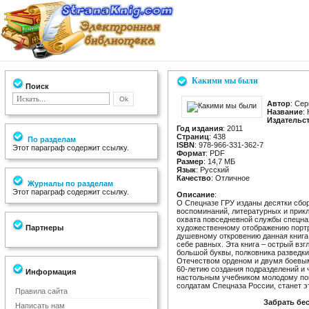
Какими мы были
Поиск
Автор
: Се
Название
:
Издательс
Год издания
: 2011
Страниц
: 438
По разделам
ISBN
: 978-966-331-362-7
Этот параграф содержит ссылку.
Формат
: PDF
Размер
: 14,7 МБ
Язык
: Русский
Качество
: Отличное
Журналы по разделам
Этот параграф содержит ссылку.
Описание
:
О Спецназе ГРУ изданы десятки сбо
воспоминаний, литературных и прикл
охвата повседневной службы спецна
Партнеры
художественному отображению портр
душевному откровению данная книга 
себе равных. Эта книга – острый вз
большой буквы, полковника разведки
Отечеством орденом и двумя боевы
60-летию создания подразделений и 
Информация
настольным учебником молодому по
солдатам Спецназа России, станет э
Правила сайта
Забрать бе
Написать нам