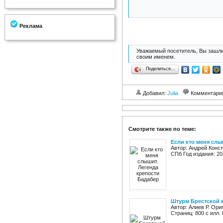
Реклама
Уважаемый посетитель, Вы зашли
своим именем.
Поделиться…
Добавил:
Julia
Комментари
Смотрите также по теме:
Если кто меня слы
Автор: Андрей Конс
СПб Год издания: 20
Штурм Брестской 
Автор: Алиев Р. Ор
Страниц: 800 c илл.