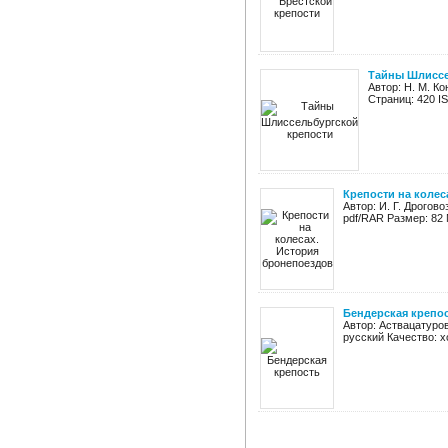
Тайны Шлиссе
Автор: Н. М. К
Страниц: 420 I
Крепости на колес
Автор: И. Г. Дрогов
pdf/RAR Размер: 82 
Бендерская крепо
Автор: Аствацатуров
русский Качество: 