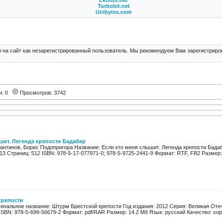
Letitbit.net
Turbobit.net
Unibytes.com
 на сайт как незарегистрированный пользователь. Мы рекомендуем Вам зарегистриров
и: 0
Просмотров: 3742
шит. Легенда крепости Бадабер
тантинов, Борис Подопригора Название: Если кто меня слышит. Легенда крепости Бада
13 Страниц: 512 ISBN: 978-5-17-077971-0; 978-5-9725-2441-9 Формат: RTF, FB2 Размер: 
крепости
игинальное название: Штурм Брестской крепости Год издания: 2012 Серия: Великая От
 ISBN: 978-5-699-56679-2 Формат: pdf/RAR Размер: 14.2 Мб Язык: русский Качество: хо