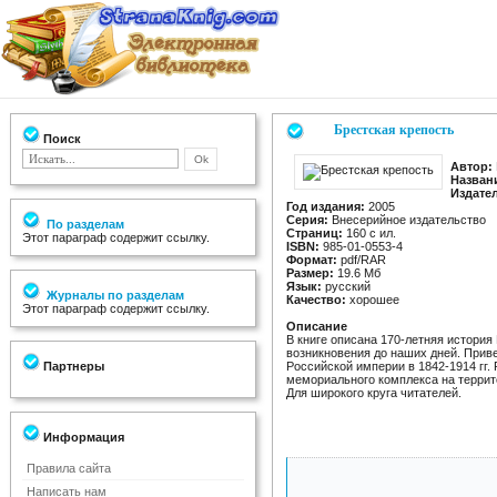
Брестская крепость
Поиск
Автор:
Назван
Издате
Год издания:
2005
Серия:
Внесерийное издательство
По разделам
Страниц:
160 с ил.
Этот параграф содержит ссылку.
ISBN:
985-01-0553-4
Формат:
pdf/RAR
Размер:
19.6 Мб
Язык:
русский
Журналы по разделам
Качество:
хорошее
Этот параграф содержит ссылку.
Описание
В книге описана 170-летняя история
возникновения до наших дней. Прив
Партнеры
Российской империи в 1842-1914 гг. 
мемориального комплекса на террит
Для широкого круга читателей.
Информация
Правила сайта
Написать нам