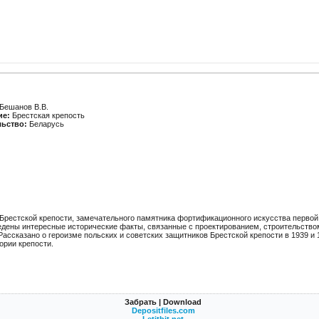
Бешанов В.В.
ие:
Брестская крепость
льство:
Беларусь
 Брестской крепости, замечательного памятника фортификационного искусства первой 
едены интересные исторические факты, связанные с проектированием, строительство
Рассказано о героизме польских и советских защитников Брестской крепости в 1939 и 19
ории крепости.
Забрать | Download
Depositfiles.com