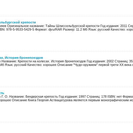
льбургской крепости
оняев Оригинальное название: Тайны Шлиссельбургской крепости Год издания: 2011 С
SBN: 978-5-9533-5429-5 Формат: djvu/RAR Размер: 11.2 Мб Язык: русский Качество: хор
ах. История бронепоездов
оз Название: Крепости на колесах. История бронепоездов Год издания: 2002 Страниц: 3
Мб Язык: русский Качество: хорошее Описание "Чудо-оружием" первой трети XX века с
сть
 Г. О. Название: Бендерская крепость Год издания: 1997 Страниц: 178 ISBN: нет Форма
хорошее Описание Книга Георгия Аствацатурова является первым монографическим ис