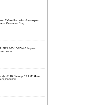
ерия: Тайны Российской империи
ошее Описание Под ...
52 ISBN: 985-13-0744-0 Формат:
читались ...
т: djvu/RAR Размер: 19.1 Мб Язык:
следованием ...