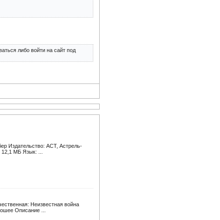
аться либо войти на сайт под
бер Издательство: АСТ, Астрель-
12,1 МБ Язык: ...
ечественная: Неизвестная война
рошее Описание ...