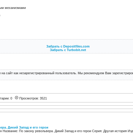
вым механизмами
а
Забрать с Depositfiles.com
Забрать с Turbobit.net
 на сайт как незарегистрированный пользователь. Мы рекомендуем Вам зарегистриров
тарии: 0
Просмотров: 3521
ера. Дикий Запад и его герои
н Название: По закону револьвера. Дикий Запад и его герои Серия: Другая история И