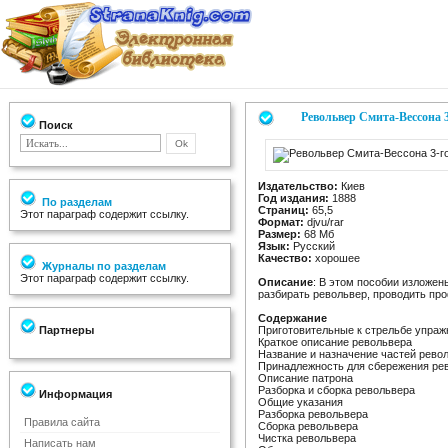
Револьвер Смита-Вессона 3
Поиск
Издательство:
Киев
Год издания:
1888
По разделам
Страниц:
65,5
Этот параграф содержит ссылку.
Формат:
djvu/rar
Размер:
68 Мб
Язык:
Русский
Качество:
хорошее
Журналы по разделам
Этот параграф содержит ссылку.
Описание
: В этом пособии изложен
разбирать револьвер, проводить пр
Содержание
Партнеры
Приготовительные к стрельбе упраж
Краткое описание револьвера
Название и назначение частей рево
Принадлежность для сбережения ре
Описание патрона
Разборка и сборка револьвера
Информация
Общие указания
Разборка револьвера
Правила сайта
Сборка револьвера
Чистка револьвера
Написать нам