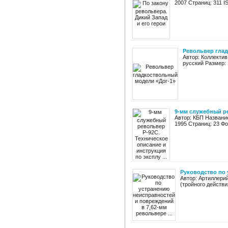
2007 Страниц: 311 I
Револьвер глад
Автор: Коллектив
русский Размер: 
9-мм служебный ре
Автор: КБП Названи
1995 Страниц: 23 Фо
Руководство по 
Автор: Артиллери
(тройного действи