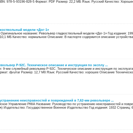
SBN: 978-5-93196-828-5 Формат: PDF Размер: 22,2 МБ Язык: Русский Качество: Хорошее 
коствольный модели «Дог-1»
 Оригинальное название: Револьвер гладкоствольный модели «Дог-1» Год издания: 199
10,1 МБ Качество: нормальное Описание: В паспорте содержится описание устройства 
вольвер Р-92С. Техническое описание и инструкция по эксплу ...
е: 9-мм служебный револьвер Р-92С. Техническое описание и инструкция по эксплуата
рмат: djvu/rar Размер: 12,7 Мб Язык: Русский Качество: хорошее Описание Техническое
устранению неисправностей и повреждений в 7,62-мм револьвере ...
йское Управление РККА Название: Руководство по устранению неисправностей и повре
я) Издательство: Государственное Военное Издательство Год издания: 1932 Страниц: 66 