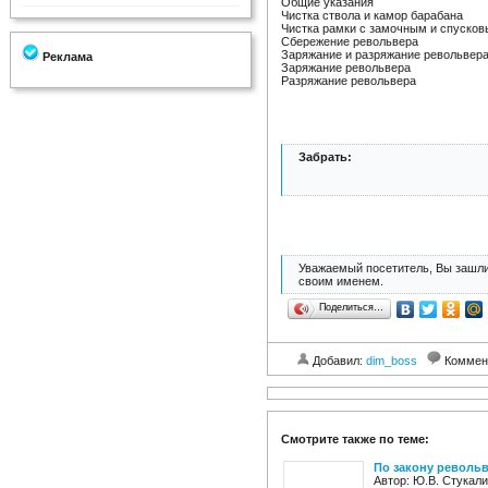
Общие указания
Чистка ствола и камор барабана
Чистка рамки с замочным и спуско
Сбережение револьвера
Заряжание и разряжание револьвер
Реклама
Заряжание револьвера
Разряжание револьвера
Забрать:
Уважаемый посетитель, Вы зашли
своим именем.
Поделиться…
Добавил:
dim_boss
Коммен
Смотрите также по теме:
По закону револьв
Автор: Ю.В. Стукали