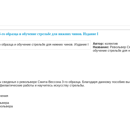
-го образца и обучение стрельбе для нижних чинов. Издание I
Автор:
колектив
Название:
Револьвер См
обучение стрельбе для н
ы сведенья о револьвере Смита-Вессона 3-го образца. Благодаря данному пособию вы
офилактические работы и научитесь искусству стрельбы.
нения
львера
вольвера