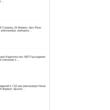
...
6 Страниц: 26 Формат: djvu Язык:
револьвера, принципа ...
ции Издательство: КБП Год издания:
 описание и ...
ждений в 7,62-мм револьвере Наган
Формат: djvu/rar ...