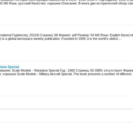
92 Мб Язык: русский Качество: хорошее Описание: В книге дан исторический обзор само
ernational Год/месяц: 2011\8 Страниц: 68 Формат: pdf Размер: 54 Мб Язык: English Качес
t) is a global aerospace weekly publication. Founded in 1909, it is the world's oldest ...
lane Special
звание: Scale Models - Warplane Special Год : 1982 Страниц: 92 ISBN: отсутствует Форма
хорошее Scale Models - Military Aircraft Special. The book presents a number of different .