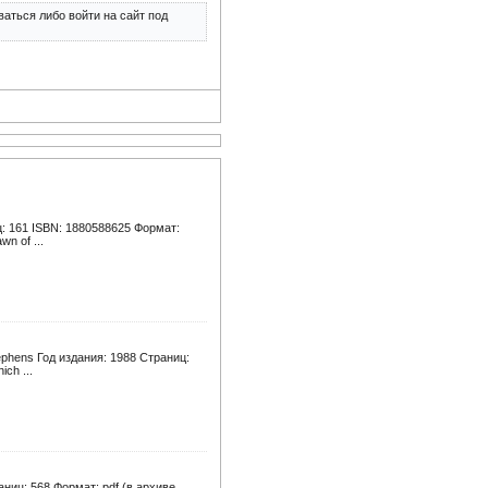
аться либо войти на сайт под
ц: 161 ISBN: 1880588625 Формат:
n of ...
tephens Год издания: 1988 Страниц:
ch ...
ниц: 568 Формат: pdf (в архиве