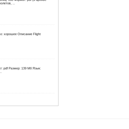
летов, ...
тво: хорошее Описание Flight
т: pdf Размер: 139 Мб Язык:
..