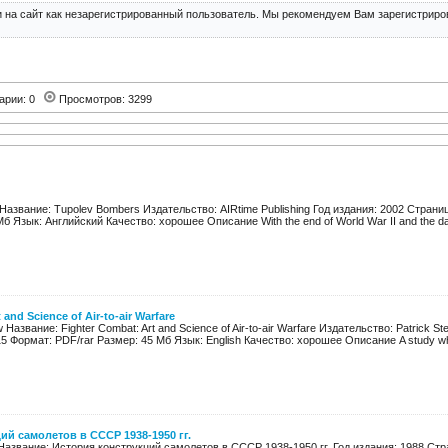
 на сайт как незарегистрированный пользователь. Мы рекомендуем Вам зарегистриров
арии: 0
Просмотров: 3299
 Название: Tupolev Bombers Издательство: AIRtime Publishing Год издания: 2002 Страни
Мб Язык: Английский Качество: хорошее Описание With the end of World War II and the daw
 and Science of Air-to-air Warfare
 Название: Fighter Combat: Art and Science of Air-to-air Warfare Издательство: Patrick S
5 Формат: PDF/rar Размер: 45 Мб Язык: English Качество: хорошее Описание A study whi
ий самолетов в СССР 1938-1950 гг.
Название: История конструкций самолетов в СССР 1938-1950 гг. Год издания: 1988 Стра