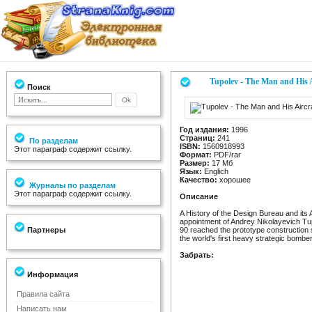
Tupolev - The Man and His A
Поиск
Год издания:
1996
Страниц:
241
По разделам
ISBN:
1560918993
Этот параграф содержит ссылку.
Формат:
PDF/rar
Размер:
17 Мб
Язык:
Englich
Качество:
хорошее
Журналы по разделам
Этот параграф содержит ссылку.
Описание
A History of the Design Bureau and its 
appointment of Andrey Nikolayevich Tup
Партнеры
90 reached the prototype construction 
the world's first heavy strategic bomber,
Забрать:
Информация
Правила сайта
Написать нам