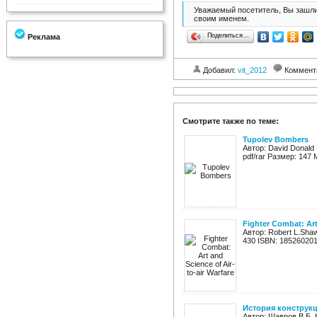
Уважаемый посетитель, Вы зашли
своим именем.
Поделиться…
Реклама
Добавил:
vit_2012
Коммент
Смотрите также по теме:
Tupolev Bombers
Автор: David Donald
pdf/rar Размер: 147 
Fighter Combat: Art
Автор: Robert L.Shaw
430 ISBN: 185260201
История конструкц
Автор: Шавров В.Б. 