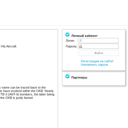
Личный кабинет
Логин:
His Aircraft
Пароль:
Регистрация на сайте!
Напомнить пароль
Партнеры
is name can be traced back to the
ts have evolved within the OKB. Nearly
 TB-3 (ANT-6) bombers, the latter being
h the OKB is justly famed.