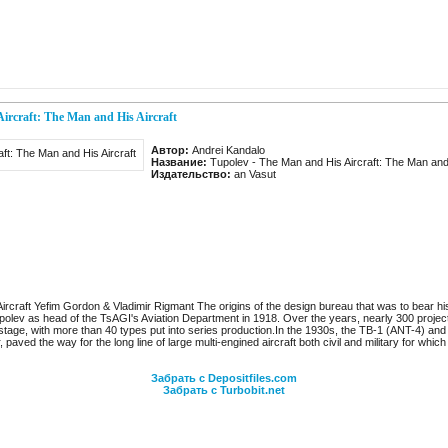
ircraft: The Man and His Aircraft
Автор:
Andrei Kandalo
Название:
Tupolev - The Man and His Aircraft: The Man and 
Издательство:
an Vasut
Aircraft Yefim Gordon & Vladimir Rigmant The origins of the design bureau that was to bear h
olev as head of the TsAGI's Aviation Department in 1918. Over the years, nearly 300 projec
stage, with more than 40 types put into series production.In the 1930s, the TB-1 (ANT-4) and
 paved the way for the long line of large multi-engined aircraft both civil and military for whic
Забрать с Depositfiles.com
Забрать с Turbobit.net