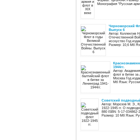
Формат: djvu/RAR Размер:
Монография "Русская армия
Черноморский Фл
Выпуск 6
Автор: Коллектив 
Отечественной Вой
исскуство Год издан
Размер: 10,6 Мб Яз
Краснознаменны
1944гг.
Автор: Академи
флот в битве за 
Москва Год издан
Мб Язык: Русски
Советский подводный 
Автор: Морозов М. Э., 
1922-1945 гг. О подвод
880 ISBN: 5-17-034862-
Размер: 10 Мб Язык: Рус