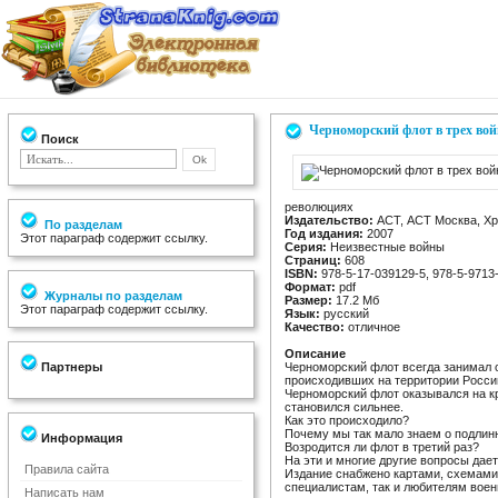
Черноморский флот в трех вой
Поиск
революциях
Издательство:
АСТ, АСТ Москва, Хр
По разделам
Год издания:
2007
Этот параграф содержит ссылку.
Серия:
Неизвестные войны
Страниц:
608
ISBN:
978-5-17-039129-5, 978-5-9713
Формат:
pdf
Журналы по разделам
Размер:
17.2 Мб
Этот параграф содержит ссылку.
Язык:
русский
Качество:
отличное
Описание
Партнеры
Черноморский флот всегда занимал о
происходивших на территории России 
Черноморский флот оказывался на кр
становился сильнее.
Как это происходило?
Почему мы так мало знаем о подлин
Информация
Возродится ли флот в третий раз?
На эти и многие другие вопросы дает
Правила сайта
Издание снабжено картами, схемами
специалистам, так и любителям воен
Написать нам