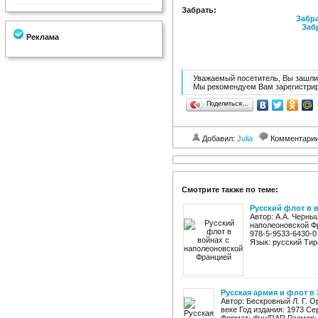
Забрать:
Забра
Заб
Реклама
Уважаемый посетитель, Вы зашли 
Мы рекомендуем Вам зарегистрир
Поделиться…
Добавил:
Julia
Комментари
Смотрите также по теме:
Русский флот в 
Автор: А.А. Черны
наполеоновской Фр
978-5-9533-6430-0
Язык: русский Тира
Русская армия и флот в 
Автор: Бескровный Л. Г. О
веке Год издания: 1973 Се