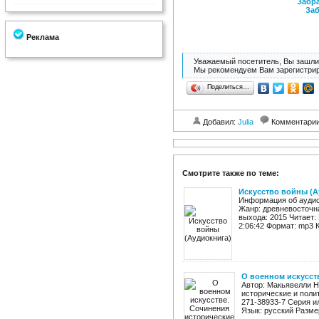
Забра
Заб
Реклама
Уважаемый посетитель, Вы зашли 
Мы рекомендуем Вам зарегистрир
Поделиться…
Добавил:
Julia
Комментари
Смотрите также по теме:
Искусство войны (А
Информация об аудио
Жанр: древневосточн
выхода: 2015 Читает:
2:06:42 Формат: mp3 К
О военном искусст
Автор: Макьявелли Н
исторические и полит
271-38933-7 Серия и
Язык: русский Размер