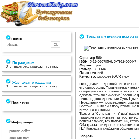
Трактаты о военном искусстве
Поиск
Страниц:
560
ISBN:
5-17-010705-6, 5-7921-0360-7
По разделам
Формат:
djvu
Этот параграф содержит ссылку.
Размер:
32.1 Мб
Язык:
русский
Качество:
хорошее (OCR слой)
Журналы по разделам
Перед вами — древнейшие из извест
Этот параграф содержит ссылку.
его философии. Прошли века и века 
сформулировать принципы искусства 
сделали этоклассические `военные 
лишь под псевдонимами Сунь-Цзы и
Партнеры
Перед вами — произведения, оказав
Востока — и по сию пору входящие 
Китая, но и Японии.
Трактаты `Сунь-цзы` и `У-цзы` назва
традиция приписывает авторство есл
всяком случае, тех положений, кото
Информация
Оба трактата издаются в классическ
Н.И.Конрада и снабжены обширными
Правила сайта
Забрать:
Написать нам