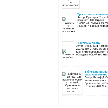
Трактаты о военном и
Автор: Сунь-цзы, У-цзы 
издания: 2011 Страниц: 6
Серия или выпуск: Исто
Размер: 44.18 Mb Качест
Трактаты о любви
Автор: Зубец О.П Названи
201-01859-9 Формат: pdf 
Книга, что перед Вами –
объедены общей тематикой
Бай чжань ци люэ
тактика в военно .
Автор: Ральф Д. С
неканонических ст
Древнего Китая Го
Страниц: 448 ISBN: