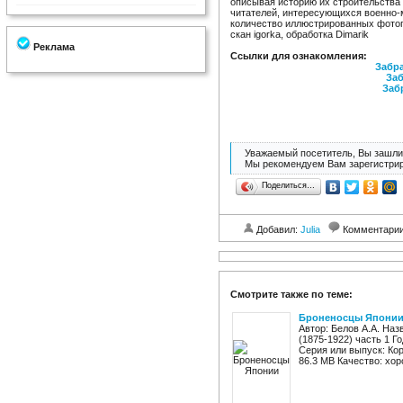
описывая историю их строительства 
читателей, интересующихся военно-
количество иллюстрированных фото
скан igorka, обработка Dimarik
Реклама
Ссылки для ознакомления:
Забра
Заб
Заб
Уважаемый посетитель, Вы зашли 
Мы рекомендуем Вам зарегистрир
Поделиться…
Добавил:
Julia
Комментари
Смотрите также по теме:
Броненосцы Японии "
Автор: Белов А.А. Наз
(1875-1922) часть 1 Г
Серия или выпуск: Кор
86.3 MB Качество: хор