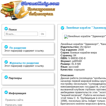
Линейные корабли "Эджинкорт"
Поиск
Линейные корабли "Эджинкорт", "Канад
Издательство:
Истфлот
По разделам
Год издания:
2008
Этот параграф содержит ссылку.
Серия:
Боевые корабли мира
Страниц:
84
ISBN:
5-98830-030-8
Формат:
pdf/RAR
Журналы по разделам
Размер:
81.8 Мб
Этот параграф содержит ссылку.
Язык:
русский
Качество:
хорошее
Описание
Партнеры
Данная работа посвящена "необычны
началом первой мировой войны кру
постройку нескольких "супердредноу
южноамериканских государств, учас
вызванной клубком глубоких проти
амбициями правительств этих "экзот
Информация
"манией величия". Работа несколько
этой темы С. Б. Трубициным в его к
Правила сайта
1998), поскольку речь пойдет тольк
Британского военно-морского флота,
Написать нам