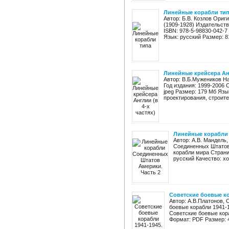
Линейные корабли типа
Автор: Б.В. Козлов Ориг
(1909-1928) Издательст
ISBN: 978-5-98830-042-7
Язык: русский Размер: 81
Линейные крейсера Анг
Автор: В.Б.Мужеников На
Год издания: 1999-2006 
jpeg Размер: 179 Мб Яз
проектирования, строител
Линейные корабли 
Автор: А.В. Мандель
Соединенных Штатов 
корабли мира Страниц
русский Качество: х
Советские боевые ко
Автор: А.В.Платонов, 
боевые корабли 1941-1
Советские боевые кора
Формат: PDF Размер: 4