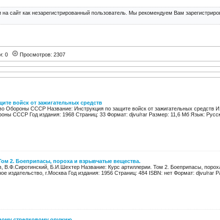
 на сайт как незарегистрированный пользователь. Мы рекомендуем Вам зарегистриров
и: 0
Просмотров: 2307
щите войск от зажигательных средств
во Обороны СССР Название: Инструкция по защите войск от зажигательных средств И
ны СССР Год издания: 1968 Страниц: 33 Формат: djvu/rar Размер: 11,6 Мб Язык: Русски
Том 2. Боеприпасы, пороха и взрывчатые вещества.
в, В.Ф.Сиротинский, Б.И.Шехтер Название: Курс артиллерии. Том 2. Боеприпасы, поро
е издательство, г.Москва Год издания: 1956 Страниц: 484 ISBN: нет Формат: djvu/rar Ра
ному стрелковому оружию