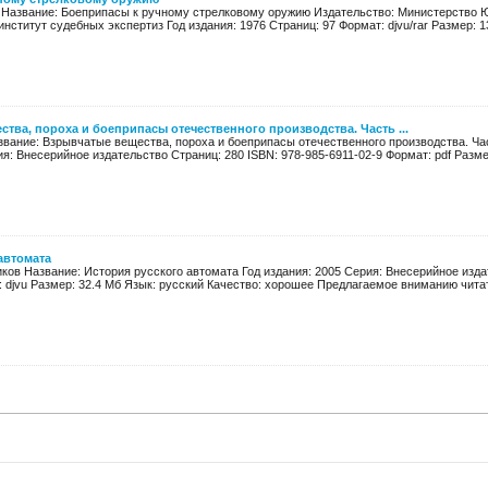
в Название: Боеприпасы к ручному стрелковому оружию Издательство: Министерство
нститут судебных экспертиз Год издания: 1976 Страниц: 97 Формат: djvu/rar Размер: 13
тва, пороха и боеприпасы отечественного производства. Часть ...
азвание: Взрывчатые вещества, пороха и боеприпасы отечественного производства. Ч
я: Внесерийное издательство Страниц: 280 ISBN: 978-985-6911-02-9 Формат: pdf Размер:
автомата
иков Название: История русского автомата Год издания: 2005 Серия: Внесерийное изда
 djvu Размер: 32.4 Мб Язык: русский Качество: хорошее Предлагаемое вниманию читат