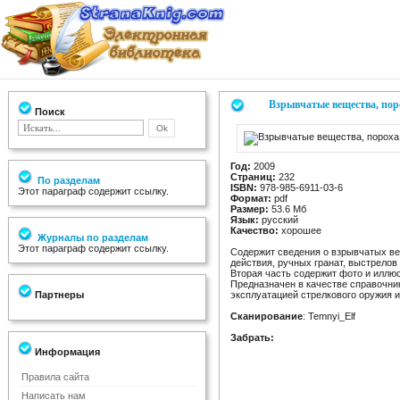
Взрывчатые вещества, поро
Поиск
Год:
2009
Страниц:
232
По разделам
ISBN:
978-985-6911-03-6
Этот параграф содержит ссылку.
Формат:
pdf
Размер:
53.6 Мб
Язык:
русский
Качество:
хорошее
Журналы по разделам
Этот параграф содержит ссылку.
Содержит сведения о взрывчатых ве
действия, ручных гранат, выстрелов
Вторая часть содержит фото и иллю
Предназначен в качестве справочни
Партнеры
эксплуатацией стрелкового оружия и
Сканирование
: Temnyi_Elf
Забрать:
Информация
Правила сайта
Написать нам