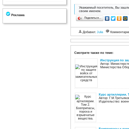
Уважаемый посетитель, Вы зашли
своим именем.
Реклама
Поделиться…
Добавил:
Julia
Комментари
Смотрите также по теме:
Инструкция по за
Автор: Министерст
Министерства Оборо
Курс артиллерии. 
Автор: Г.М.Третьяко
Издательство: военно
Боеприпасы к руч