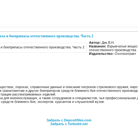
ха и боеприпасы отечественного производства. Часть 2
Автор:
Дик В.Н.
Название:
Взрывчатые вещест
отечественного производства
Издательство:
Охотконтракт
ществах, порохах, справочные данные и описание патронов стрелкового оружия, пиро
 к гранатометам и других боеприпасов средств ближнего боя отечественного производс
страции рассматриваемых изделий.
ка для военнослужащих, а также сотрудников и специалистов, чья профессиональная 
 средств ближнего боя, экспертов. курсантов и слушателей вузов.
Забрать с Depositfiles.com
Забрать с Turbobit.net