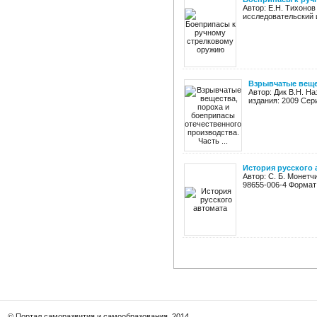
Автор: Е.Н. Тихоно
исследовательский и
Взрывчатые вещес
Автор: Дик В.Н. Н
издания: 2009 Сери
История русского 
Автор: С. Б. Монетч
98655-006-4 Формат:
© Портал саморазвития и самообразования, 2014