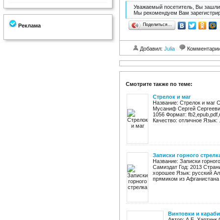
Уважаемый посетитель, Вы зашли 
Мы рекомендуем Вам зарегистрир
Поделиться…
Реклама
Добавил:
Julia
Комментари
Смотрите также по теме:
Стрелок и маг
Название: Стрелок и маг 
Мусаниф Сергей Сергеевич
1056 Формат: fb2,epub,pdf,
Качество: отличное Язык: .
Записки горного стрелк
Название: Записки горног
Самиздат Год: 2013 Страниц
хорошее Язык: русский Ал
прямиком из Афганистана 1
Винтовки и караб
Автор: А.Е. Хартинк