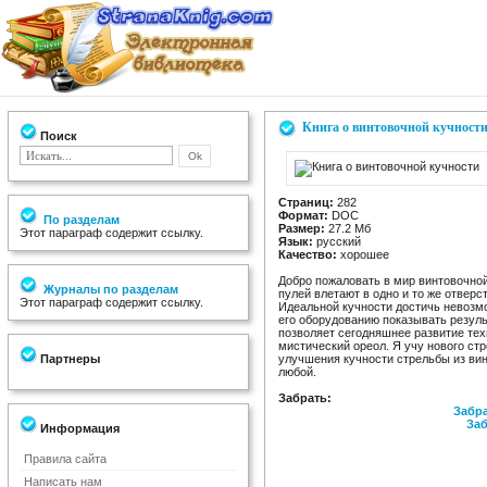
Книга о винтовочной кучност
Поиск
Страниц:
282
Формат:
DOC
По разделам
Размер:
27.2 Мб
Этот параграф содержит ссылку.
Язык:
русский
Качество:
хорошее
Добро пожаловать в мир винтовочной
Журналы по разделам
пулей влетают в одно и то же отверс
Этот параграф содержит ссылку.
Идеальной кучности достичь невозмож
его оборудованию показывать результ
позволяет сегодняшнее развитие тех
мистический ореол. Я учу нового стр
Партнеры
улучшения кучности стрельбы из вин
любой.
Забрать:
Забра
Заб
Информация
Правила сайта
Написать нам