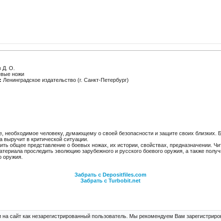
 Д. О.
вые ножи
:
Ленинградское издательство (г. Санкт-Петербург)
, необходимое человеку, думающему о своей безопасности и защите своих близких. Б
а выручит в критической ситуации.
ить общее представление о боевых ножах, их истории, свойствах, предназначении. Ч
атериала проследить эволюцию зарубежного и русского боевого оружия, а также полу
 оружия.
Забрать с Depositfiles.com
Забрать с Turbobit.net
 на сайт как незарегистрированный пользователь. Мы рекомендуем Вам зарегистриров