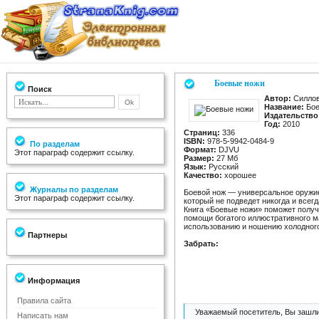
Боевые ножи
Поиск
Автор:
Силлов
Название:
Бое
Издательство
Год:
2010
Страниц:
336
ISBN:
978-5-9942-0484-9
По разделам
Формат:
DJVU
Этот параграф содержит ссылку.
Размер:
27 Мб
Язык:
Русский
Качество:
хорошее
Журналы по разделам
Боевой нож — универсальное оружие
Этот параграф содержит ссылку.
который не подведет никогда и всегд
Книга «Боевые ножи» поможет получ
помощи богатого иллюстративного м
использованию и ношению холодного
Партнеры
Забрать:
Информация
Правила сайта
Уважаемый посетитель, Вы зашли
Написать нам