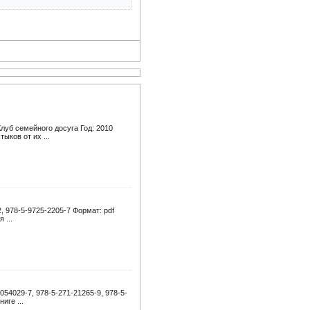
луб семейного досуга Год: 2010
ыков от их ...
, 978-5-9725-2205-7 Формат: pdf
 ...
054029-7, 978-5-271-21265-9, 978-5-
иге ...