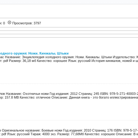
и: 0
Просмотров: 3797
одного оружия: Ножи. Кинжалы. Штыки
иас Название: Энциклопедия холодного оружия: Ножи. Кинжалы. Штыки Издательство: К
: pdf Размер: 36,18 мб Качество: хорошее Язык: русский История кинжалов, ножей и шт
ов Название: Охотничьи ножи Год издания: 2012 Страниц: 245 ISBN: 978-5-271-40003-2
р: 157.8 MB Качество: отличное Описание: Данная книга - это богато иллюстрированная
в Оригинальное название: Боевые ножи Год издания: 2010 Страниц: 176 ISBN: 978-5-17-
 pdf Язык: русский Тираж: 4000 экз. Размер: 77,68Мб Качество: хорошее Описание: В кн