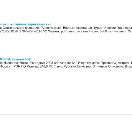
вые, охотничьи, туристические
ев Оригинальное название: Русские ножи. Боевые, охотничьи, туристические Год издани
271-22581-9, 978-5-226-01167-2 Формат: pdf Язык: русский Тираж: 5000 экз. Размер: 75,
003-04. Каталог №2
в Название: Ножи. Ежегодник 2003-04. Каталог №2 Издательство: Премьера, Астрель Г
 Формат: PDF HQ Размер: 246,0 МБ Язык: Русский Качество: Отличное Описание: Второ