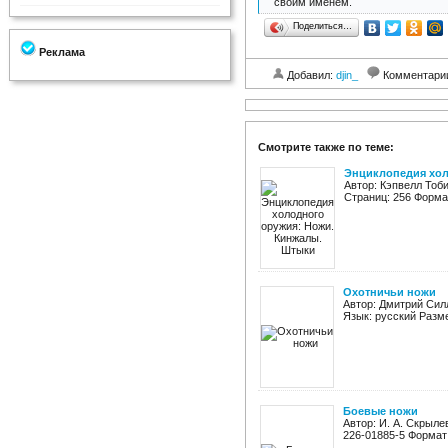
своим именем.
Поделиться…
Реклама
Добавил:
djin_
Комментари
Смотрите также по теме:
Энциклопедия хол
Автор: Кэпвелл Тоб
Страниц: 256 Формат
Охотничьи ножи
Автор: Дмитрий Силл
Язык: русский Разме
Боевые ножи
Автор: И. А. Скрыле
226-01885-5 Формат: