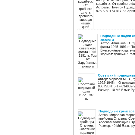
Автор: Ю.Ф. Каторин, Н.
кораблях. От гребного ф
Астрель, Полигон Год изд
978-5-89173-417-3 Серия 
Подводные лодки сов
аналоги
Автор: Апальков Ю. О
флота 1945-1991 гг. Т
Внесерийное издательс
Формат: djvu/RAR Разм
Советский подводный 
Автор: Морозов М. Э., 
1922-1945 гг. О подвод
880 ISBN: 5-17-034862-
Размер: 10 Мб Язык: Рус
Подводные крейсера 
Автор: Мирослав Мороз
крейсера Сталина. Сове
Арсенал Коллекция Стра
Размер: 40 Мб Язык: рус