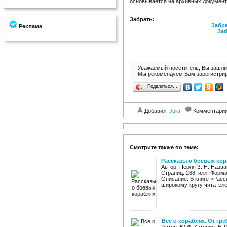
основывается на архивных документ
Забрать:
Забра
Реклама
Заб
Уважаемый посетитель, Вы зашли 
Мы рекомендуем Вам зарегистрир
Поделиться…
Добавил:
Julia
Комментари
Смотрите также по теме:
Рассказы о боевых ко
Автор: Перля З. Н. Назв
Страниц: 288, илл. Форма
Описание: В книге «Расс
широкому кругу читателей
Все о кораблях. От гр