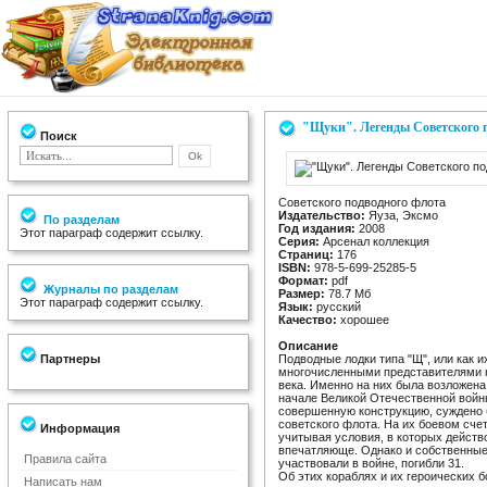
"Щуки". Легенды Советского 
Поиск
Советского подводного флота
Издательство:
Яуза, Эксмо
По разделам
Год издания:
2008
Этот параграф содержит ссылку.
Серия:
Арсенал коллекция
Страниц:
176
ISBN:
978-5-699-25285-5
Формат:
pdf
Журналы по разделам
Размер:
78.7 Мб
Этот параграф содержит ссылку.
Язык:
русский
Качество:
хорошее
Описание
Партнеры
Подводные лодки типа "Щ", или как 
многочисленными представителями к
века. Именно на них была возложен
начале Великой Отечественной войн
совершенную конструкцию, суждено
советского флота. На их боевом сче
Информация
учитывая условия, в которых действ
впечатляюще. Однако и собственные 
Правила сайта
участвовали в войне, погибли 31.
Об этих кораблях и их героических б
Написать нам