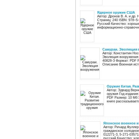
Ядерное оружие США
Автор: Дронов В. А. и др
Страниц: 240 ISBN: 978–5
Русский Качество: хорош
информационно-справочное
Самураи. Эволюция 
Автор: Константин Нос
Эволюция вооружения Г
40828-3 Формат: PDF Р
Описание Военная ист
Оружие Китая. Ра
Автор: Эдвард Верн
оружия Год издания:
PDF Размер: 10 Мб 
книге рассказываетс
Японское военное и
Автор: Ричард Фуллер
гражданское холодное 
012271-3, 5-271-03571
русский Качество: хор