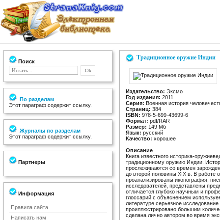
Традиционное оружие Индии
Поиск
Издательство:
Эксмо
Год издания:
2011
По разделам
Серия:
Военная история человечест
Этот параграф содержит ссылку.
Страниц:
384
ISBN:
978-5-699-43699-6
Формат:
pdf/RAR
Размер:
149 Мб
Журналы по разделам
Язык:
русский
Этот параграф содержит ссылку.
Качество:
хорошее
Описание
Книга известного историка-оружиеве
Партнеры
традиционному оружию Индии. Истор
прослеживаются со времен зарожден
до второй половины XIX в. В работе
проанализированы иконография, пис
исследователей, представлены пред
отличается глубоко научным и проф
Информация
глоссарий с объяснением используе
литературе серьезное исследование 
Правила сайта
проиллюстрировано большим количес
сделана лично автором во время экс
Написать нам