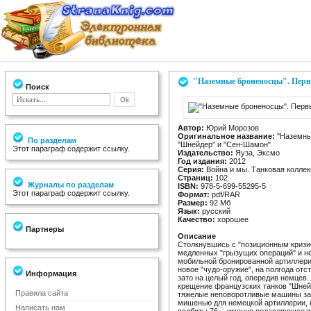
"Наземные броненосцы". Пер
Поиск
Автор:
Юрий Морозов
Оригинальное название:
"Наземны
По разделам
"Шнейдер" и "Сен-Шамон"
Этот параграф содержит ссылку.
Издательство:
Яуза, Эксмо
Год издания:
2012
Серия:
Война и мы. Танковая коллек
Страниц:
102
Журналы по разделам
ISBN:
978-5-699-55295-5
Этот параграф содержит ссылку.
Формат:
pdf/RAR
Размер:
92 Мб
Язык:
русский
Качество:
хорошее
Партнеры
Описание
Столкнувшись с "позиционным кризи
медленных "грызущих операций" и н
мобильной бронированной артиллери
новое "чудо-оружие", на полгода отс
Информация
зато на целый год, опередив немцев
крещение французских танков "Шней
Правила сайта
тяжелые неповоротливые машины зас
мишенью для немецкой артиллерии, в
Написать нам