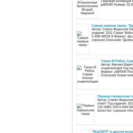
Танковая коллекция 
pdf/RAR Размер: 92.8
Самые первые танки. "Д
Автор: Семен Федосеев Наз
издания: 2011 Серия: Войн
5-699-48536-9 Формат: djv
хорошее Описание "Дьявол 
Танки III Рейха. С
Автор: Михаил Барят
энциклопедия Год из
Формат: pdf/RAR Раз
Описание Новая книг
Первые германские та
Автор: Семен Федосеев
ответ" Год издания: 20
131 ISBN: 978-5-699-50
Качество: хорошее Опи
"ЯгдТИГР" и другие истр