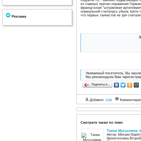
подбиты 76, - именно подавляющее п
из главных причин поражения Герман
французская "штурмовая артиллерия
нормальной считалась убыль трети та
что первых танкистов не зря считали
Реклама
З
Уважаемый посетитель, Вы зашли 
Мы рекомендуем Вам зарегистрир
Поделиться…
Добавил:
Julia
Комментари
Смотрите также по теме:
Танки Муссолини. 
Автор: Михаил Барят
бронетехника Второй