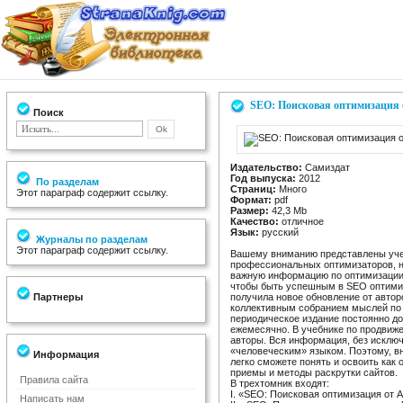
SEO: Поисковая оптимизация о
Поиск
Издательство:
Самиздат
Год выпуска:
2012
По разделам
Страниц:
Много
Этот параграф содержит ссылку.
Формат:
pdf
Размер:
42,3 Mb
Качество:
отличное
Язык:
русский
Журналы по разделам
Этот параграф содержит ссылку.
Вашему вниманию представлены учеб
профессиональных оптимизаторов, н
важную информацию по оптимизации и
чтобы быть успешным в SEO оптимиз
Партнеры
получила новое обновление от автор
коллективным собранием мыслей по 
периодическое издание постоянно до
ежемесячно. В учебнике по продвиже
авторы. Вся информация, без исклю
«человеческим» языком. Поэтому, вн
Информация
легко сможете понять и освоить как
приемы и методы раскрутки сайтов.
Правила сайта
В трехтомник входят:
I. «SEO: Поисковая оптимизация от А
Написать нам