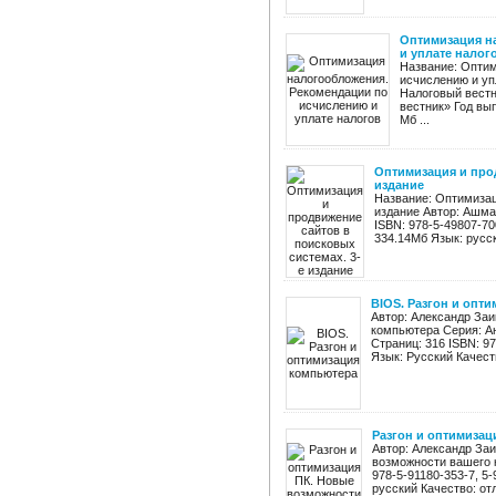
Оптимизация н
и уплате налог
Название: Оптим
исчислению и уп
Налоговый вестн
вестник» Год вып
Мб ...
Оптимизация и прод
издание
Название: Оптимизац
издание Автор: Ашман
ISBN: 978-5-49807-70
334.14Мб Язык: русск
BIOS. Разгон и опт
Автор: Александр Заи
компьютера Серия: Ан
Страниц: 316 ISBN: 9
Язык: Русский Качест
Разгон и оптимиза
Автор: Александр Заи
возможности вашего к
978-5-91180-353-7, 5
русский Качество: отл