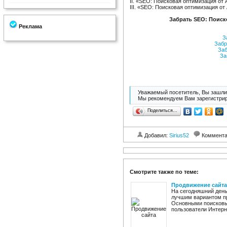
II. «SEO: Поисковая оптимизация от 
III. «SEO: Поисковая оптимизация от
Забрать SEO: Поиско
Реклама
За
Забр
Заб
За
Уважаемый посетитель, Вы зашли 
Мы рекомендуем Вам зарегистрир
Поделиться…
Добавил:
Sirius52
Коммент
Смотрите также по теме:
Продвижение сайта
На сегодняшний день
лучшим вариантом пр
Основными поисковы
пользователи Интерне