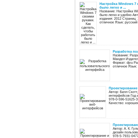
Настройка Windows 7 
было легко и ...
Название: Настройка Wi
было легко и удобно Ав
издания: 2012 Страниц: 1
отличное Язык: русский .
Разработка по
Название: Разр
Мандел Издател
Формат: djvu Ра
отличное Язык:
Проектирование
Автор: Билл Скотт
интерфейсов Год и
978-0-596-51625-
Качество: хорошее
Проектировани
Автор: А. К. Гу
дизайн пользова
978-5-7931-0477