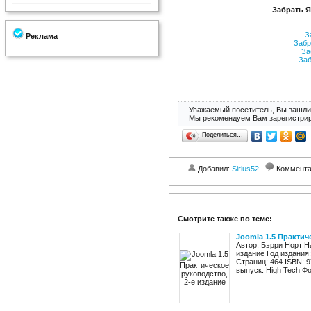
Забрать Я
За
Реклама
Забр
За
Заб
Уважаемый посетитель, Вы зашли 
Мы рекомендуем Вам зарегистрир
Поделиться…
Добавил:
Sirius52
Коммент
Смотрите также по теме:
Joomla 1.5 Практич
Автор: Бэрри Норт Н
издание Год издания
Страниц: 464 ISBN: 9
выпуск: High Tech Фо