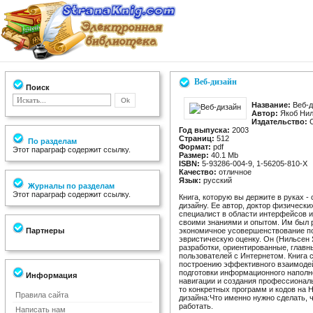
Веб-дизайн
Поиск
Название:
Веб-д
Автор:
Якоб Нил
Издательство:
С
Год выпуска:
2003
Страниц:
512
По разделам
Формат:
pdf
Этот параграф содержит ссылку.
Размер:
40.1 Mb
ISBN:
5-93286-004-9, 1-56205-810-X
Качество:
отличное
Язык:
русский
Журналы по разделам
Этот параграф содержит ссылку.
Книга, которую вы держите в руках -
дизайну. Ее автор, доктор физическ
специалист в области интерфейсов и
своими знаниями и опытом. Им был р
Партнеры
экономичное усовершенствование по
эвристическую оценку. Он (Нильсен
разработки, ориентированные, глав
пользователей с Интернетом. Книга
построению эффективного взаимодей
подготовки информационного наполн
Информация
навигации и создания профессиональ
то конкретных программ и кодов на 
Правила сайта
дизайна:Что именно нужно сделать, 
работать.
Написать нам