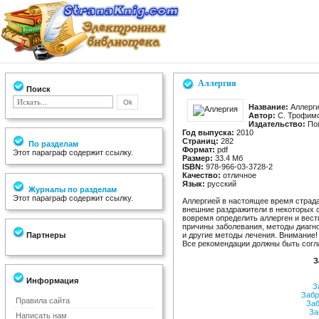
Аллергия
Поиск
Название:
Аллерг
Автор:
С. Трофим
Издательство:
Поп
Год выпуска:
2010
Страниц:
282
По разделам
Формат:
pdf
Этот параграф содержит ссылку.
Размер:
33.4 Мб
ISBN:
978-966-03-3728-2
Качество:
отличное
Язык:
русский
Журналы по разделам
Этот параграф содержит ссылку.
Аллергией в настоящее время страда
внешние раздражители в некоторых 
вовремя определить аллерген и вест
причины заболевания, методы диагн
Партнеры
и другие методы лечения. Внимание!
Все рекомендации должны быть согл
З
Информация
За
Забр
Правила сайта
Заб
За
Написать нам