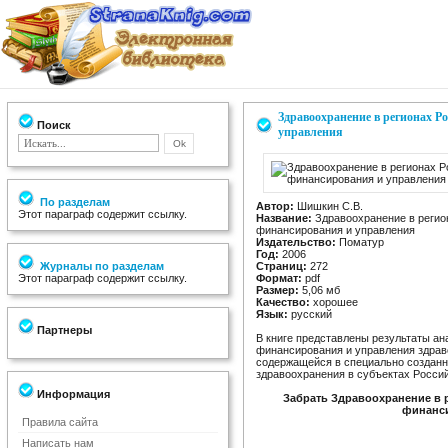
Здравоохранение в регионах 
Поиск
управления
По разделам
Автор:
Шишкин С.В.
Этот параграф содержит ссылку.
Название:
Здравоохранение в регио
финансирования и управления
Издательство:
Поматур
Год:
2006
Журналы по разделам
Страниц:
272
Этот параграф содержит ссылку.
Формат:
pdf
Размер:
5,06 мб
Качество:
хорошее
Язык:
русский
Партнеры
В книге представлены результаты ан
финансирования и управления здрав
содержащейся в специально созданн
здравоохранения в субъектах Росси
Информация
Забрать Здравоохранение в 
финанси
Правила сайта
Написать нам