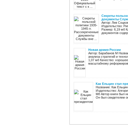
Секреты польско
документы Служб
Автор: Лев Соцков
Издательство: Рип
Размер: 6,19 мб 
документов содер
Новая армия России
Автор: Барабанов М Назва
анализа стратегий и техно
1,07 мб Качество: хороше
масштабному реформирова
Как Ельцин стал пр
Название: Как Ельцин
Издательство: Алгори
Мб Автор книги был н
Он был свидетелем оп