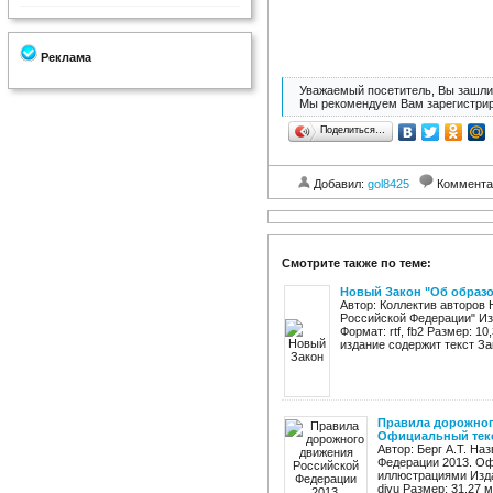
Реклама
Уважаемый посетитель, Вы зашли 
Мы рекомендуем Вам зарегистрир
Поделиться…
Добавил:
gol8425
Коммента
Смотрите также по теме:
Новый Закон "Об образ
Автор: Коллектив авторов
Российской Федерации" Изд
Формат: rtf, fb2 Размер: 
издание содержит текст Зак
Правила дорожног
Официальный текст 
Автор: Берг А.Т. Н
Федерации 2013. Оф
иллюстрациями Издат
djvu Размер: 31,27 