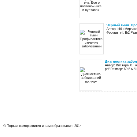
Черный тмин. Пр
Автор: Ибн Мирзак
Формат: rtf, fb2 Р
Диагностика забо
Автор: Вистара Х. Г
pdf Размер: 69,5 мб
© Портал саморазвития и самообразования, 2014