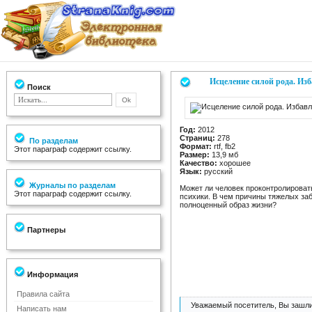
Исцеление силой рода. Изб
Поиск
Год:
2012
Страниц:
278
По разделам
Формат:
rtf, fb2
Этот параграф содержит ссылку.
Размер:
13,9 мб
Качество:
хорошее
Язык:
русский
Журналы по разделам
Может ли человек проконтролироват
Этот параграф содержит ссылку.
психики. В чем причины тяжелых за
полноценный образ жизни?
Партнеры
Информация
Правила сайта
Уважаемый посетитель, Вы зашли
Написать нам