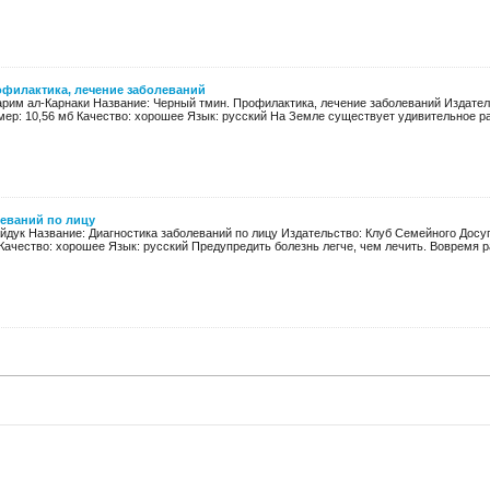
офилактика, лечение заболеваний
арим ал-Карнаки Название: Черный тмин. Профилактика, лечение заболеваний Издатель
азмер: 10,56 мб Качество: хорошее Язык: русский На Земле существует удивительное ра
леваний по лицу
айдук Название: Диагностика заболеваний по лицу Издательство: Клуб Семейного Досуг
 Качество: хорошее Язык: русский Предупредить болезнь легче, чем лечить. Вовремя ра