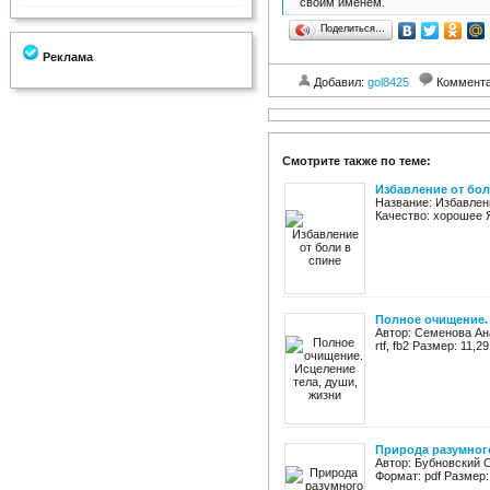
своим именем.
Поделиться…
Реклама
Добавил:
gol8425
Коммент
Смотрите также по теме:
Избавление от бол
Название: Избавлени
Качество: хорошее 
Полное очищение. 
Автор: Семенова Ан
rtf, fb2 Размер: 11,
Природа разумного
Автор: Бубновский С
Формат: pdf Размер: