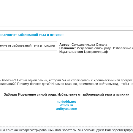
авление от заболеваний тела и психики
Автор:
Солодовникова Оксана
Название:
Исцеление силой рода. Избавление о
Издательство:
Центрполиграф
ь болезнь? Нет ни одной семьи, которая бы не столкнулась с хроническим или прогр
болеваний? Почему болеют дети? И самое главное, возможно ли найти выход, чтобы че
Забрать Исцеление силой рода. Избавление от заболеваний тела и психики
turbobit.net
dfiles.ru
unibytes.com
 на сайт как незарегистрированный пользователь. Мы рекомендуем Вам зарегистриров