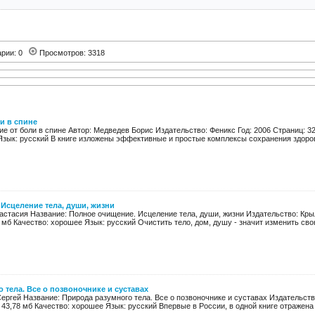
арии: 0
Просмотров: 3318
и в спине
е от боли в спине Автор: Медведев Борис Издательство: Феникс Год: 2006 Страниц: 32
Язык: русский В книге изложены эффективные и простые комплексы сохранения здоровь
Исцеление тела, души, жизни
астасия Название: Полное очищение. Исцеление тела, души, жизни Издательство: Крыл
29 мб Качество: хорошее Язык: русский Очистить тело, дом, душу - значит изменить свою
 тела. Все о позвоночнике и суставах
ергей Название: Природа разумного тела. Все о позвоночнике и суставах Издательств
 43,78 мб Качество: хорошее Язык: русский Впервые в России, в одной книге отражена 