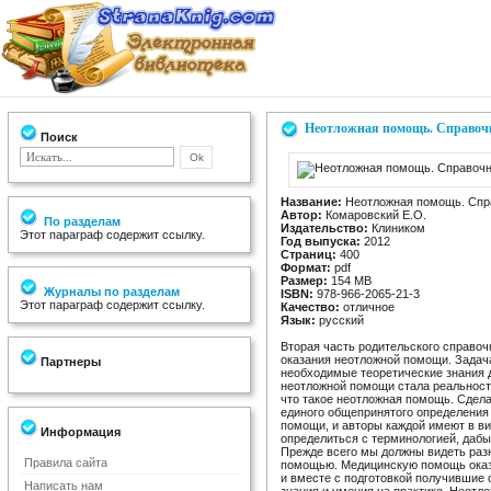
Неотложная помощь. Справочн
Поиск
Название:
Неотложная помощь. Спра
Автор:
Комаровский Е.О.
По разделам
Издательство:
Клиником
Этот параграф содержит ссылку.
Год выпуска:
2012
Страниц:
400
Формат:
pdf
Размер:
154 МВ
Журналы по разделам
ISBN:
978-966-2065-21-3
Этот параграф содержит ссылку.
Качество:
отличное
Язык:
русский
Вторая часть родительского справо
оказания неотложной помощи. Задача
Партнеры
необходимые теоретические знания д
неотложной помощи стала реальность
что такое неотложная помощь. Сдела
единого общепринятого определения
помощи, и авторы каждой имеют в ви
Информация
определиться с терминологией, дабы 
Прежде всего мы должны видеть ра
Правила сайта
помощью. Медицинскую помощь оказ
и вместе с подготовкой получившие 
Написать нам