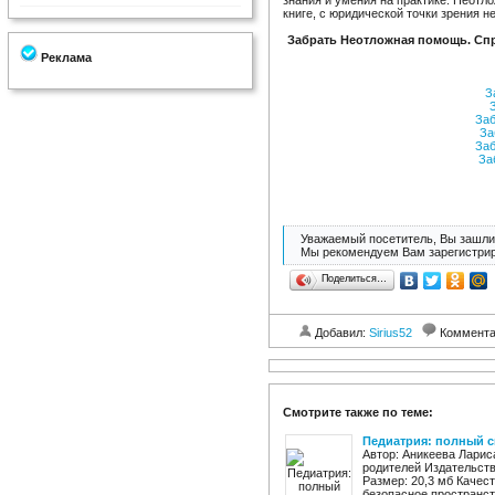
знания и умения на практике. Неотл
книге, с юридической точки зрения 
Забрать Неотложная помощь. Сп
Реклама
За
З
Заб
За
Заб
Заб
Уважаемый посетитель, Вы зашли 
Мы рекомендуем Вам зарегистрир
Поделиться…
Добавил:
Sirius52
Коммент
Смотрите также по теме:
Педиатрия: полный с
Автор: Аникеева Ларис
родителей Издательство
Размер: 20,3 мб Качест
безопасное пространств