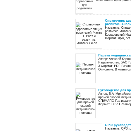
Справочник здр
развитие. Анализ
Название: Справ
развитие. Анализ
Комаровский Изд
Формат: djvu, pdf
Первая медицинска
Автор: Алексей Корн
Издательство: БАО Го
3 Формат: PDF Разме
Описание: В жизни слу
Руководство для в
Автор: В.А. Михайлов
врачей скорой медиц
СПбМАПО Год издания:
Формат: DJVU Размер:
ОРЗ: руководс
Название: ОРЗ: 