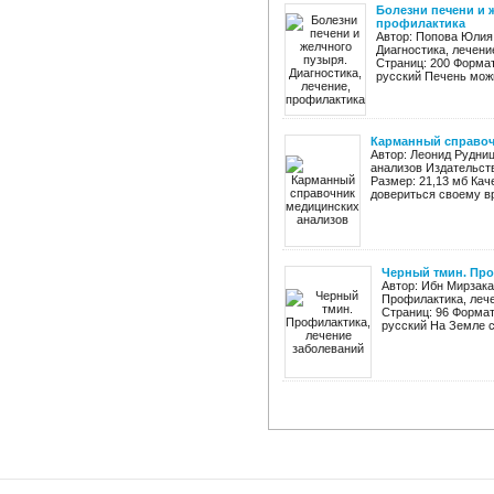
Болезни печени и 
профилактика
Автор: Попова Юлия 
Диагностика, лечени
Страниц: 200 Формат:
русский Печень можн
Карманный справоч
Автор: Леонид Рудни
анализов Издательство
Размер: 21,13 мб Кач
довериться своему вр
Черный тмин. Про
Автор: Ибн Мирзака
Профилактика, лече
Страниц: 96 Формат:
русский На Земле с