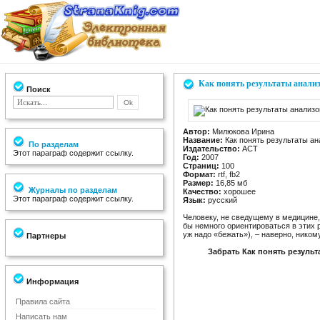
Как понять результаты анализ
Поиск
Автор:
Милюкова Ирина
Название:
Как понять результаты ан
По разделам
Издательство:
АСТ
Этот параграф содержит ссылку.
Год:
2007
Страниц:
100
Формат:
rtf, fb2
Размер:
16,85 мб
Журналы по разделам
Качество:
хорошее
Этот параграф содержит ссылку.
Язык:
русский
Человеку, не сведущему в медицине,
бы немного ориентироваться в этих р
уж надо «бежать»), – наверно, ником
Партнеры
Забрать Как понять результ
Информация
Правила сайта
Написать нам