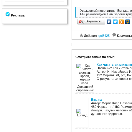
Уважаемый посетитель, Вы зашли 
Мы рекомендуем Вам зарегистрир
Реклама
Поделиться…
Добавил:
gol8425
Коммента
Смотрите также по теме:
Как читать анализы 
Название: Как читать 
Автор: И. Измайлова И
192 Формат: rtf, pdf, f
О результатах своих ме
Взгляд
Автор: Мерле Клэр Названи
480 Формат: rtf, fb2 Разме
Лондон. Каждый человек о
душевного здоровья. ...