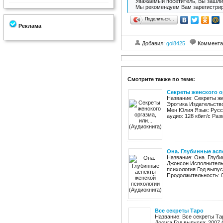
Уважаемый посетитель, Вы зашли 
Мы рекомендуем Вам зарегистрир
Поделиться…
Реклама
Добавил:
gol8425
Коммента
Смотрите также по теме:
Секреты женского ор
Название: Секреты же
Эротика Издательство
Мен Юлия Язык: Русск
аудио: 128 кбит/c Разм
Она. Глубинные асп
Название: Она. Глуби
Джонсон Исполнитель:
психология Год выпус
Продолжительность: 0
Все секреты Таро
Название: Все секреты Та
Досуга Год выпуска: 2007 