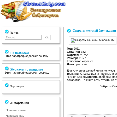
Секреты женской биолокации
Поиск
Год:
2011
Страниц:
352
По разделам
Формат:
rtf, fb2
Этот параграф содержит ссылку.
Размер:
11 мб
Качество:
хорошее
Язык:
русский
Журналы по разделам
Для изучения данной книги не нужн
Этот параграф содержит ссылку.
тренинги. Она написана простым и д
жизни". Как обустроить свой дом, п
лекарства, - в книге есть ответы на 
Партнеры
Забрать Се
Информация
Правила сайта
Написать нам