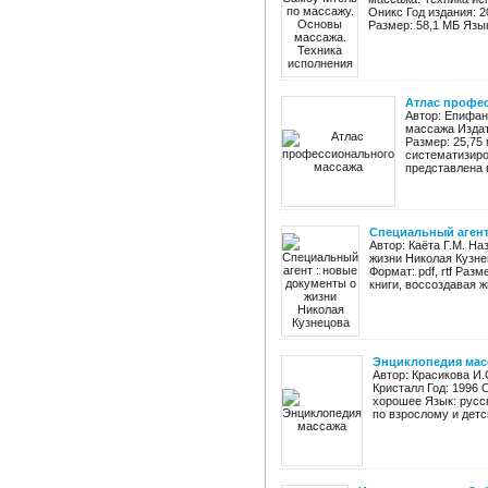
Оникс Год издания: 2
Размер: 58,1 МБ Язык
Атлас профе
Автор: Епифан
массажа Издат
Размер: 25,75
систематизир
представлена в
Специальный агент
Автор: Каёта Г.М. Н
жизни Николая Кузне
Формат: pdf, rtf Раз
книги, воссоздавая ж
Энциклопедия мас
Автор: Красикова И
Кристалл Год: 1996 
хорошее Язык: русс
по взрослому и детс