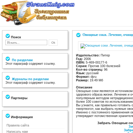
Овощные соки. Лечение, очищ
Поиск
Издательство:
Питер
Год:
2006
По разделам
ISBN:
5-469-00177-6
Этот параграф содержит ссылку.
Серия:
Против 100 болезней
Кол-во страниц:
96
Язык:
русский
Формат:
djvu
Журналы по разделам
Размер:
19.49 Мб
Этот параграф содержит ссылку.
Описание
Овощные соки являются источником 
здорового образа жизни. Лечение и
Партнеры
популярным методом нетрадиционной
более 100 советов по использованию
Вы узнаете, как правильно готовить 
«мертвого», как выбрать нужные овощ
Именно с постоянного применения о
утверждает потомственная хранител
Информация
Забрать Овощные сок
Правила сайта
За
Забра
Написать нам