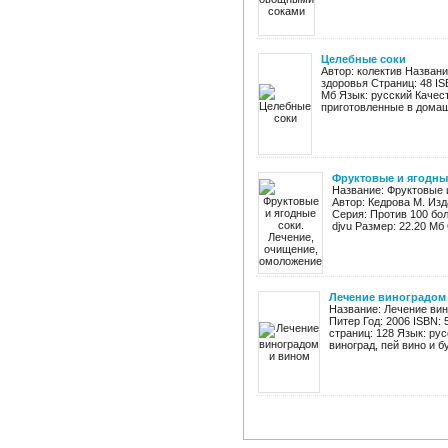
Целебные соки
Автор: колектив Названи
здоровья Страниц: 48 IS
Мб Язык: русский Качес
приготовленные в домашн
Фруктовые и ягодны
Название: Фруктовые 
Автор: Кедрова М. Изд
Серия: Против 100 бол
djvu Размер: 22.20 Мб 
Лечение виноградом
Название: Лечение вин
Питер Год: 2006 ISBN: 
страниц: 128 Язык: ру
виноград, пей вино и б