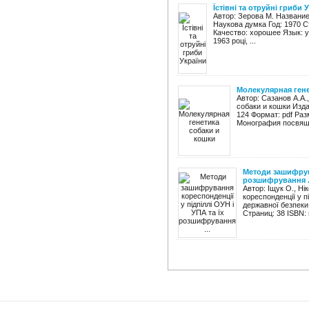
Їстівні та отруйні гриби 
Автор: Зерова М. Название: 
Наукова думка Год: 1970 Ст
Качество: хорошее Язык: у
1963 році, ...
Молекулярная гене
Автор: Сазанов А.А.
собаки и кошки Изда
124 Формат: pdf Раз
Монография посвяще
Методи зашифрува
розшифрування .
Автор: Іщук О., Н
кореспонденції у 
державної безпеки
Страниц: 38 ISBN: 