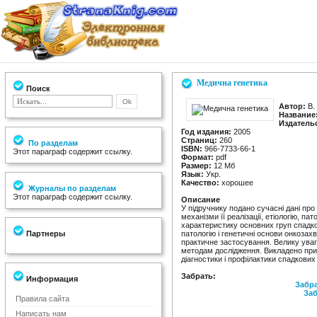
Медична генетика
Поиск
Автор:
В.
Название
Издатель
Год издания:
2005
Страниц:
260
По разделам
ISBN:
966-7733-66-1
Этот параграф содержит ссылку.
Формат:
pdf
Размер:
12 Мб
Язык:
Укр.
Качество:
хорошее
Журналы по разделам
Этот параграф содержит ссылку.
Описание
У підручнику подано сучасні дані про 
механізми її реалізації, етіологію, п
характеристику основних груп спад
Партнеры
патологію і генетичні основи онкозах
практичне застосування. Велику ува
методам дослідження. Викладено прин
діагностики і профілактики спадкови
Забрать:
Информация
Забра
Заб
Правила сайта
Написать нам