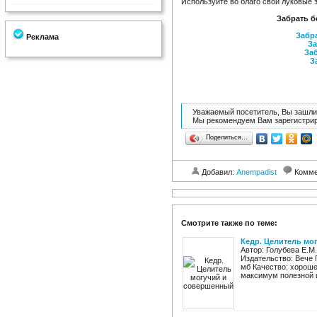
Используйте во благо свои луковые з
Забрать б
Забра
Реклама
За
Заб
З
Уважаемый посетитель, Вы зашли 
Мы рекомендуем Вам зарегистрир
Поделиться…
Добавил:
Anempadist
Комме
Смотрите также по теме:
Кедр. Целитель мо
Автор: Голубева Е.М
Издательство: Вече Г
мб Качество: хороше
максимум полезной и