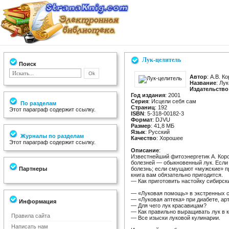
Лук-целитель
Поиск
Автор
: А.В. К
Название
: Лу
Издательство
Год издания
: 2001
Серия
: Исцели себя сам
По разделам
Страниц
: 192
Этот параграф содержит ссылку.
ISBN
: 5-318-00182-3
Формат
: DJVU
Размер
: 41,8 МБ
Язык
: Русский
Журналы по разделам
Качество
: Хорошее
Этот параграф содержит ссылку.
Описание
:
Известнейший фитоэнергетик А. Коро
болезней — обыкновенный лук. Если
Партнеры
болезнь; если смущают «мужские» п
книга вам обязательно пригодится.
— Как приготовить настойку сибирск
— «Луковая помощь» в экстренных с
— «Луковая аптека» при диабете, арт
Информация
— Для чего лук красавицам?
— Как правильно выращивать лук в к
Правила сайта
— Все изыски луковой кулинарии.
Написать нам