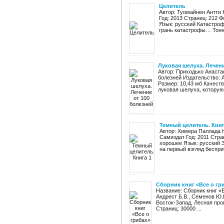
Целитель
Автор: Туомайнен Антти
Год: 2013 Страниц: 212 Ф
Язык: русский Катастро
грань катастрофы… Тонне
Луковая шелуха. Лечени
Автор: Приходько Анаста
болезней Издательство: Ас
Размер: 10,43 мб Качест
луковая шелуха, которую 
Темный целитель. Книг
Автор: Химера Паллада Н
Самиздат Год: 2011 Стран
хорошее Язык: русский 
на первый взгляд беспри
Сборник книг «Все о гр
Название: Сборник книг «В
Андрест Б.В., Семенов Ю.Г
Восток-Запад, Лесная про
Страниц: 30000 ...