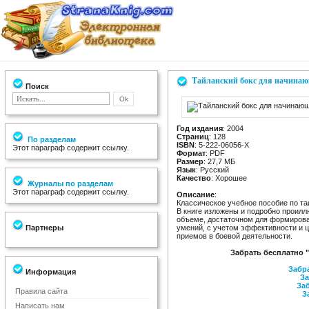
Тайланский бокс для начина
Поиск
Год издания
: 2004
Страниц
: 128
По разделам
ISBN
: 5-222-06056-X
Этот параграф содержит ссылку.
Формат
: PDF
Размер
: 27,7 МБ
Язык
: Русский
Качество
: Хорошее
Журналы по разделам
Этот параграф содержит ссылку.
Описание
:
Классическое учебное пособие по та
В книге изложены и подробно проилл
объеме, достаточном для формирова
Партнеры
умений, с учетом эффективности и 
приемов в боевой деятельности.
Забрать бесплатно 
Забра
Информация
За
Заб
Правила сайта
З
Написать нам