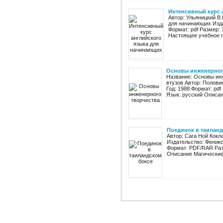
Интенсивный курс 
Автор: Ульяницкий В
для начинающих Издат
Формат: pdf Размер: 
Настоящее учебное п
Основы инженерног
Название: Основы инж
втузов Автор: Полови
Год: 1988 Формат: pdf
Язык: русский Описан
Поединок в таиланд
Автор: Сага Ной Кокл
Издательство: Феникс
Формат: PDF/RAR Раз
Описание Магические 