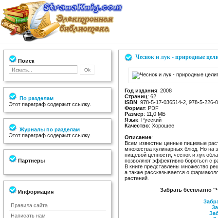
Чеснок и лук - природные цел
Поиск
Год издания
: 2008
Страниц
: 62
По разделам
ISBN
: 978-5-17-036514-2, 978-5-226-
Этот параграф содержит ссылку.
Формат
: PDF
Размер
: 11,0 МБ
Язык
: Русский
Качество
: Хорошее
Журналы по разделам
Этот параграф содержит ссылку.
Описание
:
Всем известны ценные пищевые расте
множества кулинарных блюд. Но на 
пищевой ценности, чеснок и лук об
Партнеры
позволяют эффективно бороться с р
В книге представлены множество рец
а также рассказывается о фармаколо
растений.
Забрать бесплатно "
Информация
Забра
Правила сайта
За
Заб
Написать нам