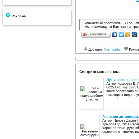
З
Реклама
Уважаемый посетитель, Вы зашли 
Мы рекомендуем Вам зарегистрир
Поделиться…
Добавил:
Anempadist
Комме
Смотрите также по теме:
Лук и чеснок на п
Автор: Кокорева В. А
002530-1 Год: 1993 
книге рассказано об
некоторых видов лук
Растения-антивирус
Автор: Нилова Дарья 
Крылов Год: 2011 Стран
хорошее Язык: русски
спасение от множества 