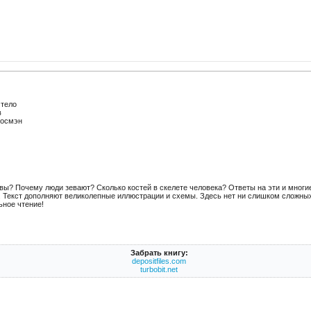
 тело
в
Росмэн
вы? Почему люди зевают? Сколько костей в скелете человека? Ответы на эти и многи
. Текст дополняют великолепные иллюстрации и схемы. Здесь нет ни слишком сложных
ьное чтение!
Забрать книгу:
depositfiles.com
turbobit.net