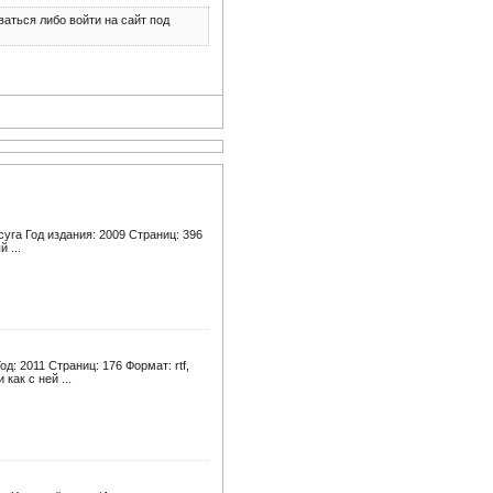
аться либо войти на сайт под
уга Год издания: 2009 Страниц: 396
 ...
д: 2011 Страниц: 176 Формат: rtf,
как с ней ...