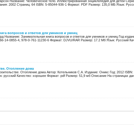
арсон Название: Человеческое тело. Иллюстрированная энциклопедия для детей Серия
ания: 2002 Страниц: 64 ISBN: 5-85044-936-1 Формат: PDF Размер: 135,0 МБ Язык: Русск
нига вопросов и ответов для умников и умниц
ард Название: Занимательная книга вопросов и ответов для умников и умниц Год издани
966-14-0855-4, 978-0-761-11230-6 Формат: DJVU/RAR Размер: 17.2 Мб Язык: Русский Кач
тве. Отопление дома
роительстве. Отопление дома Автор: Котельников С.А. Издание: Оникс Год: 2012 ISBN: 
к: русский Качество: хорошее Формат: pdf Размер: 51,9 мб Описание На страницах данн