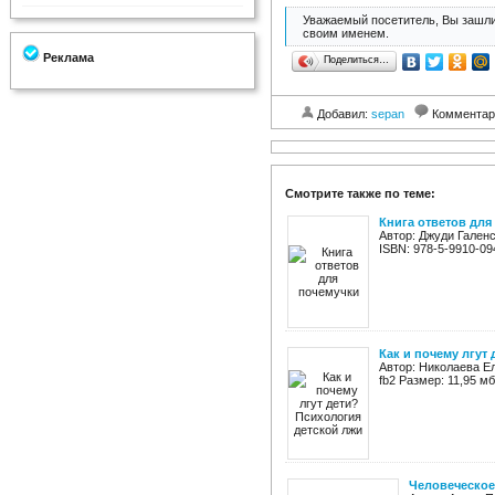
Уважаемый посетитель, Вы зашли
своим именем.
Реклама
Поделиться…
Добавил:
sepan
Комментар
Смотрите также по теме:
Книга ответов для
Автор: Джуди Галенс
ISBN: 978-5-9910-09
Как и почему лгут
Автор: Николаева Ел
fb2 Размер: 11,95 м
Человеческое