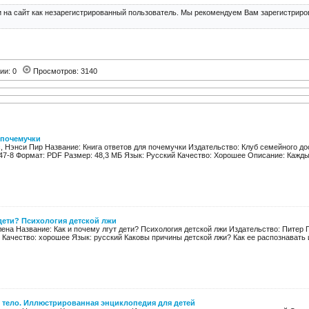
 на сайт как незарегистрированный пользователь. Мы рекомендуем Вам зарегистриров
ии: 0
Просмотров: 3140
 почемучки
, Нэнси Пир Название: Книга ответов для почемучки Издательство: Клуб семейного дос
47-8 Формат: PDF Размер: 48,3 МБ Язык: Русский Качество: Хорошее Описание: Каждый
 дети? Психология детской лжи
ена Название: Как и почему лгут дети? Психология детской лжи Издательство: Питер Го
б Качество: хорошее Язык: русский Каковы причины детской лжи? Как ее распознавать и 
 тело. Иллюстрированная энциклопедия для детей