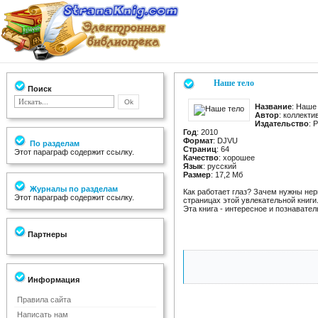
Наше тело
Поиск
Название
: Наше
Автор
: коллекти
Издательство
: 
Год
: 2010
Формат
: DJVU
По разделам
Страниц
: 64
Этот параграф содержит ссылку.
Качество
: хорошее
Язык
: русский
Размер
: 17,2 Мб
Журналы по разделам
Как работает глаз? Зачем нужны нер
Этот параграф содержит ссылку.
страницах этой увлекательной книги
Эта книга - интересное и познавател
Партнеры
Информация
Правила сайта
Написать нам