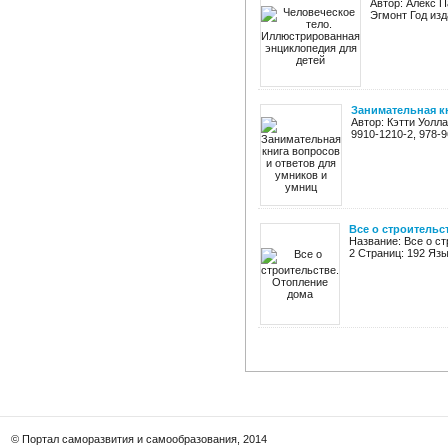
Автор: Алекс П
Эгмонт Год изд
Занимательная к
Автор: Кэтти Уолл
9910-1210-2, 978-
Все о строительс
Название: Все о ст
2 Страниц: 192 Язы
© Портал саморазвития и самообразования, 2014