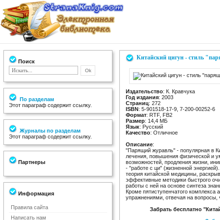
Китайский цигун - стиль "па
Поиск
Издательство
: К. Кравчука
Год издания
: 2003
По разделам
Страниц
: 272
Этот параграф содержит ссылку.
ISBN
: 5-901518-17-9, 7-200-00252-6
Формат
: RTF, FB2
Размер
: 14,4 МБ
Язык
: Русский
Журналы по разделам
Качество
: Отличное
Этот параграф содержит ссылку.
Описание
:
"Парящий журавль" - популярная в К
лечения, повышения физической и у
Партнеры
возможностей, продления жизни, ини
- "работе с ци" (жизненной энергией)
теория китайской медицины, раскры
эффективные методики быстрого очи
работы с ней на основе синтеза зна
Кроме пятиступенчатого комплекса 
Информация
упражнениями, отвечая на вопросы,
Правила сайта
Забрать бесплатно "Кита
Написать нам