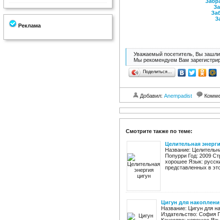
Забра
За
Заб
З
Реклама
Уважаемый посетитель, Вы зашли 
Мы рекомендуем Вам зарегистрир
Поделиться…
Добавил:
Anempadist
Комме
Смотрите также по теме:
Целительная энерги
Название: Целительна
Попурри Год: 2009 Ст
хорошее Язык: русск
представленных в этой
Цигун для накоплени
Название: Цигун для н
Издательство: София Го