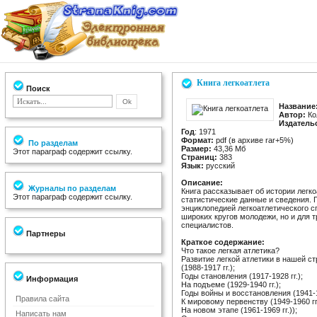
Книга легкоатлета
Поиск
Название
Автор:
Ко
Издатель
Год
: 1971
Формат:
pdf (в архиве rar+5%)
По разделам
Размер:
43,36 Мб
Этот параграф содержит ссылку.
Страниц:
383
Язык:
русский
Описание:
Журналы по разделам
Книга рассказывает об истории легк
Этот параграф содержит ссылку.
статистические данные и сведения. 
энциклопедией легкоатлетического сп
широких кругов молодежи, но и для т
специалистов.
Партнеры
Краткое содержание:
Что такое легкая атлетика?
Развитие легкой атлетики в нашей с
(1988-1917 гг.);
Годы становления (1917-1928 гг.);
Информация
На подъеме (1929-1940 гг.);
Годы войны и восстановления (1941-19
Правила сайта
К мировому первенству (1949-1960 гг.
На новом этапе (1961-1969 гг.));
Написать нам