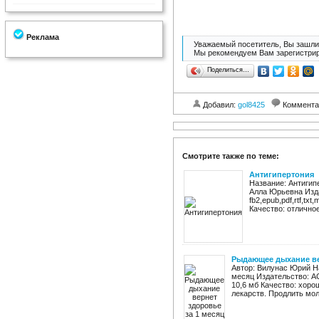
Реклама
Уважаемый посетитель, Вы зашли 
Мы рекомендуем Вам зарегистрир
Поделиться…
Добавил:
gol8425
Коммента
Смотрите также по теме:
Антигипертония
Название: Антигип
Алла Юрьевна Изда
fb2,epub,pdf,rtf,tx
Качество: отличное
Рыдающее дыхание ве
Автор: Вилунас Юрий Н
месяц Издательство: АСТ
10,6 мб Качество: хоро
лекарств. Продлить моло