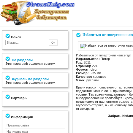
Избавиться от гипертонии навс
Поиск
Избавиться от гипертонии навсегда!
Издательство:
Питер
По разделам
Год:
2011
Этот параграф содержит ссылку.
Страниц:
224
Формат:
djvu
Размер:
5,35 мб
Качество:
хорошее
Журналы по разделам
Язык:
русский
Этот параграф содержит ссылку.
Врачи говорят: спасения от артериал
поддается, можно лишь при помощи 
уровне. Так врачи «подсаживают» бо
Партнеры
выздоровления не произойдет. В рез
независимо от паспортного возраста
глубокого старика, а к основному 
от лекарств.
Забрать Избави
Информация
Правила сайта
Написать нам