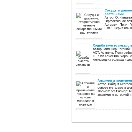
Сосуды и давле
растениями
Автор: О. Кунаева
Эффективное леч
Аргумент Принт Го
018-1 Серия или в
Ходьба вместо лекарст
Автор: Мильнер Евгений 
АСТ, Астрель, Полиграфизд
10,7 мб Качество: хорош
кислород из воздуха и дос
Алхимия и применен
Автор: Вайдья Бхагва
основе металлов в аюр
Формат: pdf Размер: 6
знакомит с историей и 