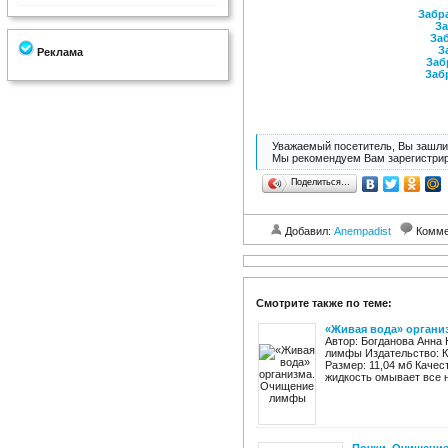
Забра
За
Заб
З
Реклама
Заб
Заб
Уважаемый посетитель, Вы зашли 
Мы рекомендуем Вам зарегистрир
Поделиться…
Добавил:
Anempadist
Комме
Смотрите также по теме:
«Живая вода» органи
Автор: Богданова Анна
лимфы Издательство: Кр
Размер: 11,04 мб Каче
жидкость омывает все н