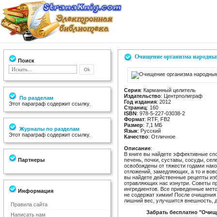
Очищение организма народны
Поиск
Серия
: Карманный целитель
Издательство
: Центрполиграф
По разделам
Год издания
: 2012
Этот параграф содержит ссылку.
Страниц
: 160
ISBN
: 978-5-227-03038-2
Формат
: RTF, FB2
Размер
: 7,1 МБ
Журналы по разделам
Язык
: Русский
Этот параграф содержит ссылку.
Качество
: Отличное
Описание
:
В книге вы найдете эффективные сп
Партнеры
печень, почки, суставы, сосуды, сел
освобождены от тяжести годами нак
отложений, замедляющих, а то и во
вы найдете действенные рецепты изб
отравляющих нас изнутри. Советы п
ингредиентов. Все приведенные мет
Информация
не содержат химии! После очищения
лишний вес, улучшится внешность, д
Правила сайта
Забрать бесплатно "Очищ
Написать нам