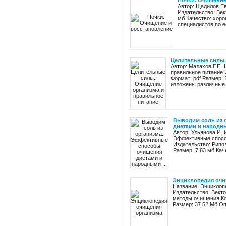
Почки. Очищение
Автор: Щадилов Е
Издательство: Вект
мб Качество: хоро
специалистов по е
Целительные силы.
Автор: Малахов Г.П.
правильное питание 
Формат: pdf Размер: 
изложены различные 
Выводим соль из 
диетами и народны
Автор: Ульянова И. 
Эффективные спосо
Издательство: Рипол 
Размер: 7,63 мб Кач
Энциклопедия очи
Название: Энциклоп
Издательство: Векто
методы очищения Кол
Размер: 37.52 Мб Оп