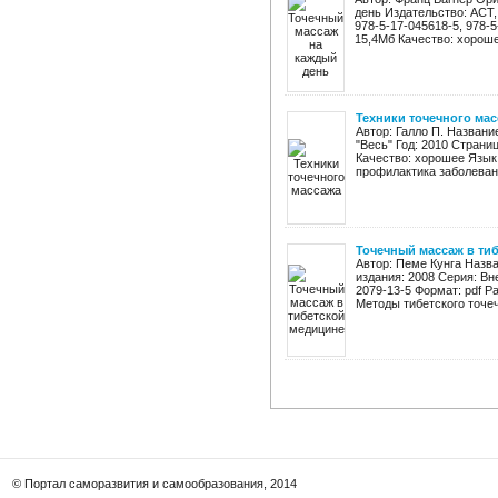
день Издательство: АСТ, 
978-5-17-045618-5, 978-
15,4Мб Качество: хороше
Техники точечного ма
Автор: Галло П. Названи
"Весь" Год: 2010 Страниц
Качество: хорошее Язык:
профилактика заболевани
Точечный массаж в ти
Автор: Пеме Кунга Назв
издания: 2008 Серия: Вн
2079-13-5 Формат: pdf Р
Методы тибетского точеч
© Портал саморазвития и самообразования, 2014