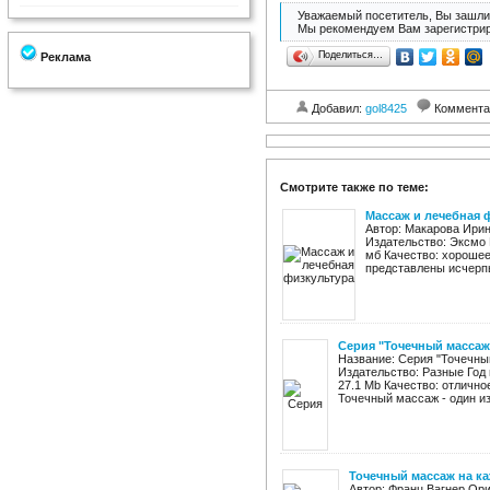
Уважаемый посетитель, Вы зашли 
Мы рекомендуем Вам зарегистрир
Поделиться…
Реклама
Добавил:
gol8425
Коммента
Смотрите также по теме:
Массаж и лечебная 
Автор: Макарова Ирин
Издательство: Эксмо Г
мб Качество: хорошее
представлены исчерпы
Серия "Точечный массаж"
Название: Серия "Точечный
Издательство: Разные Год 
27.1 Мb Качество: отлично
Точечный массаж - один из
Точечный массаж на к
Автор: Франц Вагнер Ор