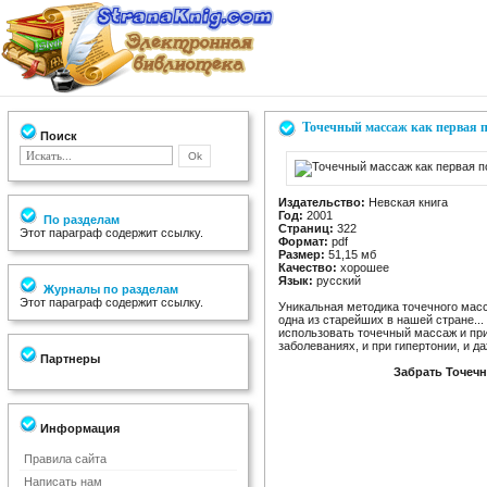
Точечный массаж как первая 
Поиск
Издательство:
Невская книга
Год:
2001
По разделам
Страниц:
322
Этот параграф содержит ссылку.
Формат:
pdf
Размер:
51,15 мб
Качество:
хорошее
Язык:
русский
Журналы по разделам
Этот параграф содержит ссылку.
Уникальная методика точечного масс
одна из старейших в нашей стране... 
использовать точечный массаж и пр
заболеваниях, и при гипертонии, и да
Партнеры
Забрать Точеч
Информация
Правила сайта
Написать нам