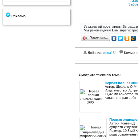
Заб
Забра
Реклама
Уважаемый посетитель, Вы зашли 
Мы рекомендуем Вам зарегистрир
Поделиться…
Добавил:
elena134
Коммент
Смотрите также по теме:
Первая полная эн
Автор: Шефель О.М.
Издательство: Астрел
11,42 мб Качество: 
касаются прав собств
Полная энцикло
Автор: Конвей Д.
существ Издательс
Размер: 10,3 мб К
рода современный 