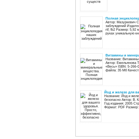
Полная энциклопе
Автор: Мазуркевич С
заблуждений Издател
rtf, fb2 Размер: 5,9
руках уникальную кни
Витамины и минер
Название: Витамины
Автор: Емельянова Т
«Весь» ISBN: 5-266-0
файла: 35 Мб Качест
Йод и железо для в
Название: Йод и желе
безопасно Автор: В. 
Год издания: 2005 Ст
Формат: PDF Размер: 