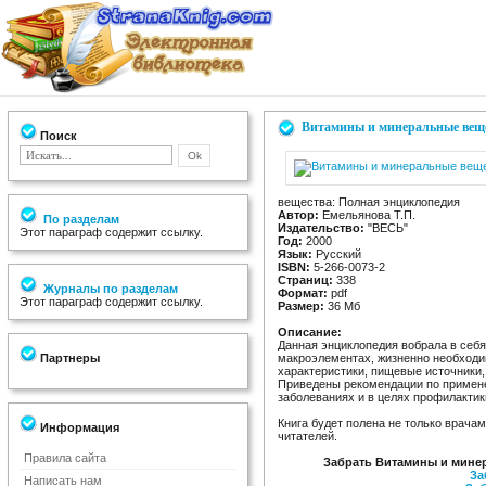
Витамины и минеральные веще
Поиск
вещества: Полная энциклопедия
Автор:
Емельянова Т.П.
По разделам
Издательство:
"ВЕСЬ"
Этот параграф содержит ссылку.
Год:
2000
Язык:
Русский
ISBN:
5-266-0073-2
Страниц:
338
Журналы по разделам
Формат:
pdf
Этот параграф содержит ссылку.
Размер:
36 Мб
Описание:
Данная энциклопедия вобрала в себя
Партнеры
макроэлементах, жизненно необходим
характеристики, пищевые источники,
Приведены рекомендации по примен
заболеваниях и в целях профилактик
Книга будет полена не только врача
Информация
читателей.
Правила сайта
Забрать Витамины и мине
За
Написать нам