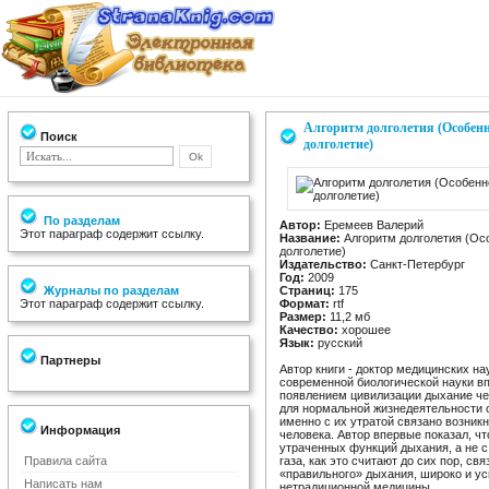
Алгоритм долголетия (Особенн
Поиск
долголетие)
По разделам
Автор:
Еремеев Валерий
Этот параграф содержит ссылку.
Название:
Алгоритм долголетия (Ос
долголетие)
Издательство:
Санкт-Петербург
Год:
2009
Журналы по разделам
Страниц:
175
Этот параграф содержит ссылку.
Формат:
rtf
Размер:
11,2 мб
Качество:
хорошее
Язык:
русский
Партнеры
Автор книги - доктор медицинских на
современной биологической науки вп
появлением цивилизации дыхание че
для нормальной жизнедеятельности о
именно с их утратой связано возни
Информация
человека. Автор впервые показал, ч
утраченных функций дыхания, а не с
Правила сайта
газа, как это считают до сих пор, с
«правильного» дыхания, широко и у
Написать нам
нетрадиционной медицины.