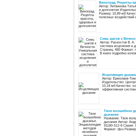
Виноград. Рецепты кр
Автор: Литвинова Татья
и долголетия Издательст
Размер: 10,89 мб Каче
полезных воздействий н
Семь шагов к Вечнос
Автор: Раскостов В. А
система исцеления и д
Страниц: 480 Формат: r
В книге подробно изло
Исцеляющее дыхан
Автор: Ермолаев-Том
Издательство: Центрп
10,18 мб Качество: х
эффективная система
Твое волшебное д
дыхания
Название: Твое вол
дыхания Автор: Андр
91180-512-8 Серия: 
Формат: djvu Размер