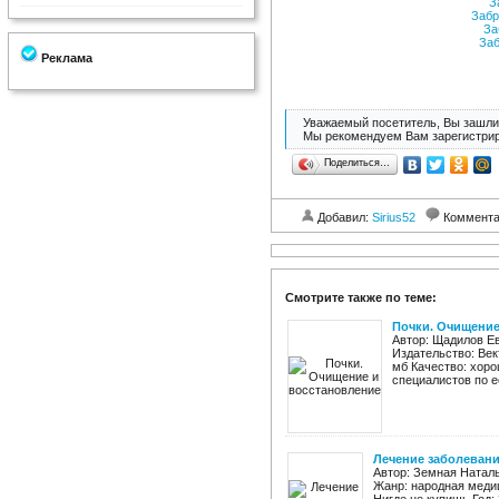
За
Забр
За
Заб
Реклама
Уважаемый посетитель, Вы зашли 
Мы рекомендуем Вам зарегистрир
Поделиться…
Добавил:
Sirius52
Коммент
Смотрите также по теме:
Почки. Очищение
Автор: Щадилов Е
Издательство: Вект
мб Качество: хоро
специалистов по е
Лечение заболевани
Автор: Земная Наталь
Жанр: народная меди