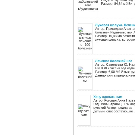
Нигде не купишь Год:
Размер: 84,64 мб Битре
Луковая шелуха. Лечени
Автор: Приходько Анаста
болезней Издательство: Ас
Размер: 10,43 мб Качест
луковая шелуха, которую 
Лечение болезней ног
Автор: Савельева Ю. Назв
РИПОЛ классик Год издани
Размер: 6,00 Мб Язык: р
Данная книга предназначе
Хочу сделать сам
Автор: Роговин Анна Назв
Год: 1984 Страниц: 174 Фо
русский Автор предлагает
детьми, способствующие ..