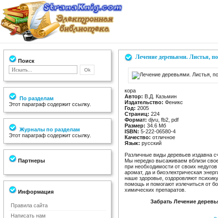
Лечение деревьями. Листья, по
Поиск
кора
Автор:
В.Д. Казьмин
По разделам
Издательство:
Феникс
Этот параграф содержит ссылку.
Год:
2005
Страниц:
224
Формат:
djvu, fb2, pdf
Размер:
34.6 Мб
Журналы по разделам
ISBN:
5-222-06580-4
Этот параграф содержит ссылку.
Качество:
отличное
Язык:
русский
Различные виды деревьев издавна с
Партнеры
Мы нередко высаживаем вблизи своего
при необходимости от своих недугов и
аромат, да и биоэлектрическая энер
наше здоровье, оздоровляют психик
помощь и помогают излечиться от бо
химических препаратов.
Информация
Забрать Лечение деревья
Правила сайта
Написать нам