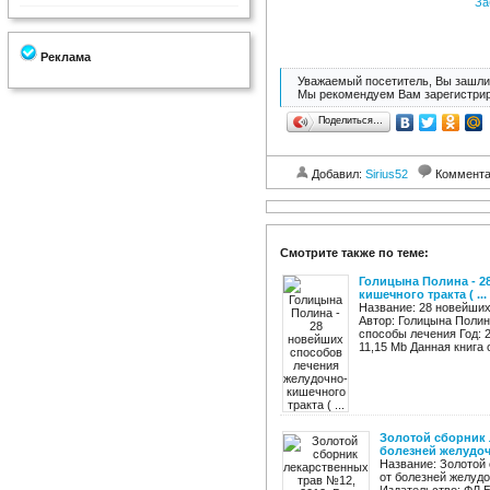
За
Реклама
Уважаемый посетитель, Вы зашли 
Мы рекомендуем Вам зарегистрир
Поделиться…
Добавил:
Sirius52
Коммент
Смотрите также по теме:
Голицына Полина - 2
кишечного тракта ( ...
Название: 28 новейших
Автор: Голицына Поли
способы лечения Год: 2
11,15 Mb Данная книга о
Золотой сборник 
болезней желудоч 
Название: Золотой 
от болезней желудо