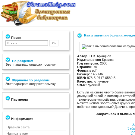
Как я вылечил болезни желуд
Поиск
Автор:
П.В. Аркадьев
Издательство:
Крылов
По разделам
Год выпуска:
2008
Этот параграф содержит ссылку.
Страниц:
70
Формат:
pdf
Размер:
14,2 Мб
ISBN:
978-5-9717-0589-5
Журналы по разделам
Качество:
отличное
Этот параграф содержит ссылку.
Язык:
русский
Есть ли на свете что-то более важн
движущей силой, с помощью которой
Партнеры
технические устройства, расширяют
можете использовать опыт других лю
собственное здоровье? Да очень про
Забрать Как я вылечил
Информация
За
Правила сайта
Забр
Заб
Написать нам