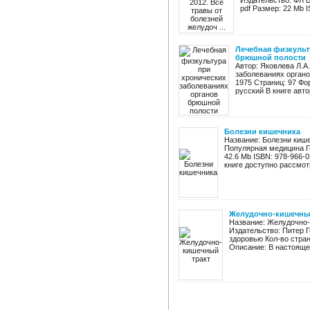
Издательство: ФЛ Б
pdf Размер: 22 Mb I
Лечебная физкульт
брюшной полости
Автор: Яковлева Л.А
заболеваниях органо
1975 Страниц: 97 Фо
русский В книге авто
Болезни кишечника
Название: Болезни кише
Популярная медицина Го
42.6 Mb ISBN: 978-966-
книге доступно рассмотр
Желудочно-кишечный
Название: Желудочно-к
Издательство: Питер Г
здоровью Кол-во стран
Описание: В настоящее