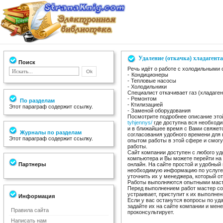
Удаление (откачка) хладагента
Поиск
Речь идёт о работе с холодильными
- Кондиционеры
- Тепловые насосы
- Холодильники
Специалист откачивает газ (хладаген
- Ремонтом
По разделам
- Ктилизацией
Этот параграф содержит ссылку.
- Заменой оборудования
Посмотрите подробнее описание это
tyhjennys/
где доступна вся необход
и в ближайшее время с Вами свяжет
Журналы по разделам
согласования удобного времени для
Этот параграф содержит ссылку.
опытом работы в этой сфере и смог
работы.
Сайт компании доступен с любого уд
компьютера и Вы можете перейти на 
Партнеры
онлайн. На сайте простой и удобный
необходимую информацию по услуге 
уточнить их у менеджера, который о
Работы выполняются опытными масте
Перед выполнением работ мастер сог
устраивает, приступит к их выполнен
Информация
Если у вас останутся вопросы по уда
задайте их на сайте компании и мен
Правила сайта
проконсультирует.
Написать нам