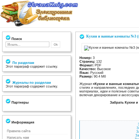
Кухни и ванные комнаты №3 (
Поиск
Номер:
3
Страниц:
132
По разделам
Формат:
PDF
Этот параграф содержит ссылку.
Качество:
Высокое
Язык:
Русский
Размер:
90.4 Мб
Журналы по разделам
Журнал
«Кухни и ванные комнаты
Этот параграф содержит ссылку.
стилях и направлениях, последних д
материалах, идеи и полезные советы
включая декорирование и аксессуар
Партнеры
Забрать Кухни и
Информация
З
Правила сайта
З
За
Написать нам