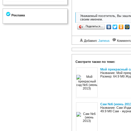
Реклама
Уважаемый посетитель, Вы зашли
своим именем.
Поделиться…
Добавил:
Jameus
Коммент
Смотрите также по теме:
Мой прекрасный с
Название: Мой прек
Размер: 64.9 Мб Жу
Сам №6 (июнь 2013
Название: Сам Изда
49.9 Мб Сам - журн