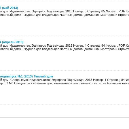
 (май 2013)
й дом Издательство: Эдипресс Год выхода: 2013 Номер: 5 Страниц: 85 Формат: PDF К
риватный дом» – журнал для владельцев частных домов, домашних мастеров и строител
 (апрель 2013)
й дом Издательство: Эдипресс Год выхода: 2013 Номер: 4 Страниц: 84 Формат: PDF К
риватный дом» – журнал для владельцев частных домов, домашних мастеров и строител
пецвыпуск №1 (2013) Теплый дом
й дом. Спецвыпуск Издательство: Эдипресс Год выхода: 2013 Номер: 1 Страниц: 84 Ф
р: 57 Мб Спецвыпуск «Теплый дом: утепление + отопление» ответит на большинство во