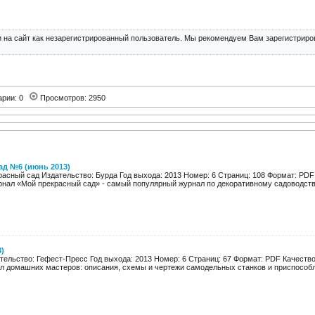
 на сайт как незарегистрированный пользователь. Мы рекомендуем Вам зарегистриров
арии: 0
Просмотров: 2950
ад №6 (июнь 2013)
расный сад Издательство: Бурда Год выхода: 2013 Номер: 6 Страниц: 108 Формат: PDF
рнал «Мой прекрасный сад» - самый популярный журнал по декоративному садоводству
)
тельство: Гефест-Пресс Год выхода: 2013 Номер: 6 Страниц: 67 Формат: PDF Качество
ал домашних мастеров: описания, схемы и чертежи самодельных станков и приспособле