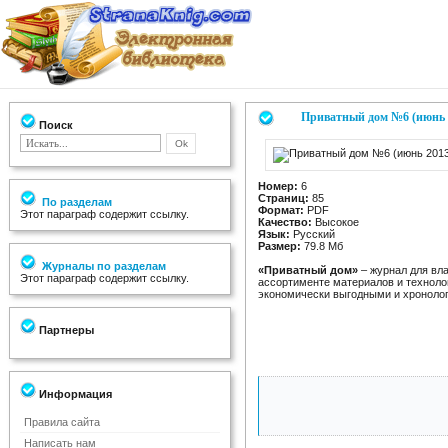
Приватный дом №6 (июнь 
Поиск
Номер:
6
Страниц:
85
По разделам
Формат:
PDF
Этот параграф содержит ссылку.
Качество:
Высокое
Язык:
Русский
Размер:
79.8 Мб
Журналы по разделам
«Приватный дом»
– журнал для вл
Этот параграф содержит ссылку.
ассортименте материалов и техноло
экономически выгодными и хроноло
Партнеры
Информация
Правила сайта
Написать нам