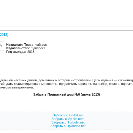
2013)
Название:
Приватный дом
Издательство:
Эдипресс
Год выхода:
2013
адельцев частных домов, домашних мастеров и строителей. Цель издания — сориенти
гий, дать квалифицированные советы, предложить варианты на выбор, помочь сделать
гически выверенными.
Забрать Приватный дом №6 (июнь 2013)
Забрать с Letitbit.net
Забрать с Vip-file.com
Забрать с Turbobit.net
Забрать с Uploaded.net