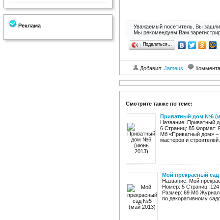
Реклама
Уважаемый посетитель, Вы зашли 
Мы рекомендуем Вам зарегистрир
Поделиться…
Добавил:
Jameus
Коммент
Смотрите также по теме:
Приватный дом №6 (и
Название: Приватный д
6 Страниц: 85 Формат: 
Мб «Приватный дом» – 
мастеров и строителей.
Мой прекрасный сад 
Название: Мой прекрас
Номер: 5 Страниц: 124
Размер: 69 Мб Журнал
по декоративному садо