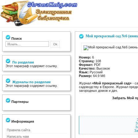
Мой прекрасный сад №6 (июнь
Поиск
Номер:
6
Страниц:
108
По разделам
Формат:
PDF
Этот параграф содержит ссылку.
Качество:
Высокое
Язык:
Русский
Размер:
64.9 Мб
Журналы по разделам
Журнал
«Мой прекрасный сад»
- с
Этот параграф содержит ссылку.
садоводству в Европе. Журнал пред
загородных домов и дач.
Забрать Мой п
Партнеры
Информация
З
З
Правила сайта
За
Написать нам