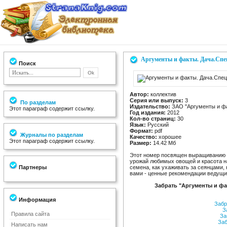
Аргументы и факты. Дача.Спе
Поиск
Автор:
коллектив
Серия или выпуск:
3
По разделам
Издательство:
ЗАО "Аргументы и ф
Этот параграф содержит ссылку.
Год издания:
2012
Кол-во страниц:
30
Язык:
Русский
Формат:
pdf
Журналы по разделам
Качество:
хорошее
Этот параграф содержит ссылку.
Размер:
14.42 Мб
Этот номер посвящен выращиванию р
урожай любимых овощей и красота на
Партнеры
семена, как ухаживать за сеянцами,
вами - ценные рекомендации ведущи
Забрать "Аргументы и фа
Информация
Забр
За
Правила сайта
За
Заб
Написать нам