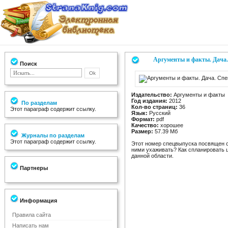
Аргументы и факты. Дача.
Поиск
Издательство:
Аргументы и факты
Год издания:
2012
По разделам
Кол-во страниц:
36
Этот параграф содержит ссылку.
Язык:
Русский
Формат:
pdf
Качество:
хорошее
Размер:
57.39 Мб
Журналы по разделам
Этот параграф содержит ссылку.
Этот номер спецвыпуска посвящен са
ними ухаживать? Как спланировать 
данной области.
Партнеры
Информация
Правила сайта
Написать нам