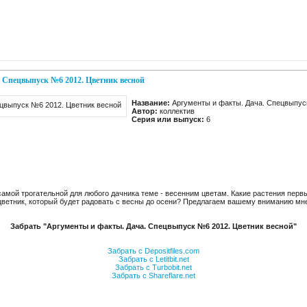
 Спецвыпуск №6 2012. Цветник весной
Название:
Аргументы и факты. Дача. Спецвыпус
Автор:
коллектив
Серия или выпуск:
6
мой трогательной для любого дачника теме - весенним цветам. Какие растения первы
цветник, который будет радовать с весны до осени? Предлагаем вашему вниманию мн
Забрать "Аргументы и факты. Дача. Спецвыпуск №6 2012. Цветник весной"
Забрать с Depositfiles.com
Забрать с Letitbit.net
Забрать с Turbobit.net
Забрать с Shareflare.net