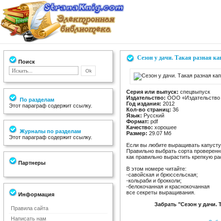
Сезон у дачи. Такая разная ка
Поиск
Серия или выпуск:
спецвыпуск
Издательство:
ООО «Издательство 
По разделам
Год издания:
2012
Этот параграф содержит ссылку.
Кол-во страниц:
36
Язык:
Русский
Формат:
pdf
Качество:
хорошее
Журналы по разделам
Размер:
29.07 Мб
Этот параграф содержит ссылку.
Если вы любите выращивать капусту 
Правильно выбрать сорта проверенн
как правильно вырастить крепкую р
Партнеры
В этом номере читайте:
-cавойская и брюссельская;
-кольраби и брокколи;
-белокочанная и краснокочанная
все секреты выращивания.
Информация
Забрать "Сезон у дачи. 
Правила сайта
Написать нам