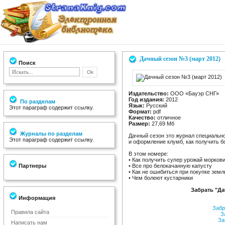
Дачный сезон №3 (март 2012)
Поиск
Издательство:
ООО «Бауэр СНГ»
Год издания:
2012
По разделам
Язык:
Русский
Этот параграф содержит ссылку.
Формат:
pdf
Качество:
отличное
Размер:
27,69 Мб
Журналы по разделам
Дачный сезон это журнал специально
Этот параграф содержит ссылку.
и оформление клумб, как получить б
В этом номере:
• Как получить супер урожай морков
Партнеры
• Все про белокачанную капусту
• Как не ошибиться при покупке земл
• Чем болеют кустарники
Забрать "Да
Информация
Забр
Правила сайта
За
За
Написать нам