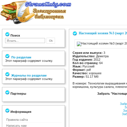
Настоящий хозяин №3 (март 2
Поиск
Серия или выпуск:
3
Издательство:
Деметра
По разделам
Год издания:
2012
Этот параграф содержит ссылку.
Кол-во страниц:
64
Язык:
Русский
Формат:
pdf
Качество:
хорошее
Журналы по разделам
Размер:
51.17 Мб
Этот параграф содержит ссылку.
В номере: Технологии выращивания к
корнишона, культура салата, плено
Партнеры
Забрать "Настоящи
Забр
За
За
Информация
Заб
Правила сайта
Написать нам